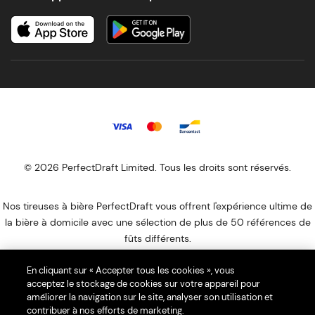
© 2026 PerfectDraft Limited. Tous les droits sont réservés.
Nos tireuses à bière PerfectDraft vous offrent l'expérience ultime de
la bière à domicile avec une sélection de plus de 50 références de
fûts différents.
PerfectDraft Europe SAS est membre du programme de conformité
En cliquant sur « Accepter tous les cookies », vous
Ecologic DEEE. Notre numéro UIN est FR044946_052XKI. Veuillez
acceptez le stockage de cookies sur votre appareil pour
visiter le site Web
d'Ecologic
pour savoir comment vous débarrasser
améliorer la navigation sur le site, analyser son utilisation et
de votre DEEE ménagers.
contribuer à nos efforts de marketing.