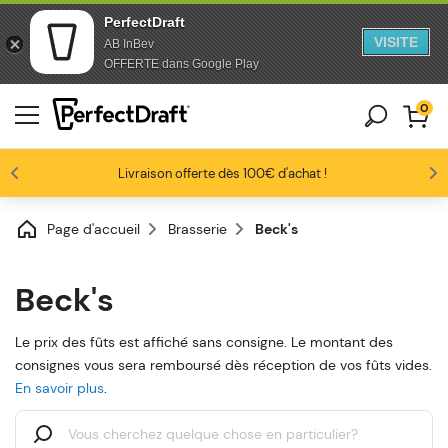
PerfectDraft
VISITE
AB InBev
Aller au contenu
Sauter au pied de page
OFFERTE dans Google Play
0
Les amateurs de bière nous adorent
Profitez de -10% dès 3 fûts unitaires
Livraison offerte dès 100€ d'achat !
4.6/5
Page d'accueil
Brasserie
Beck's
Beck's
Le prix des fûts est affiché sans consigne. Le montant des
consignes vous sera remboursé dès réception de vos fûts vides.
En savoir plus
.