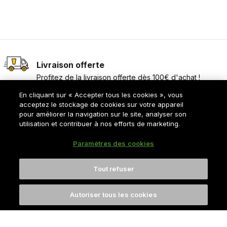
Livraison offerte
Profitez de la livraison offerte dès 100€ d'achat !
En cliquant sur « Accepter tous les cookies », vous
acceptez le stockage de cookies sur votre appareil
4.8 / 5
pour améliorer la navigation sur le site, analyser son
Les amateurs de bière nous adorent et nous prenons
utilisation et contribuer à nos efforts de marketing.
soin d'eux ! Consulter les avis sur eKomi !
Paramètres des cookies
Votre fidélité récompensée
Nous vous offrons de nombreux avantages dès la
Tout refuser
première commande.
Autoriser tous les cookies
Ne perdez pas une goutte !
Inscrivez-vous à notre newsletter pour profiter des promos et