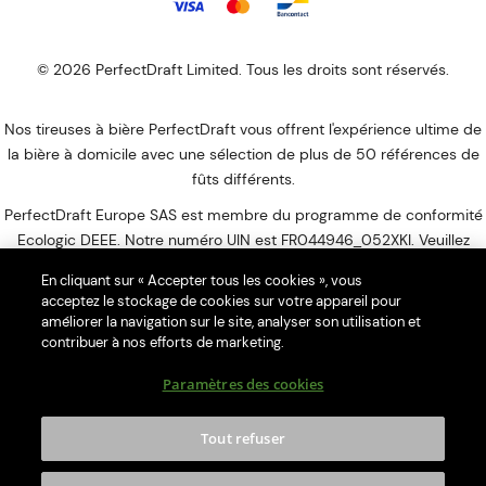
© 2026 PerfectDraft Limited. Tous les droits sont réservés.
Nos tireuses à bière PerfectDraft vous offrent l'expérience ultime de
la bière à domicile avec une sélection de plus de 50 références de
fûts différents.
PerfectDraft Europe SAS est membre du programme de conformité
Ecologic DEEE. Notre numéro UIN est FR044946_052XKI. Veuillez
visiter le site Web
d'Ecologic
pour savoir comment vous débarrasser
En cliquant sur « Accepter tous les cookies », vous
de votre DEEE ménagers.
acceptez le stockage de cookies sur votre appareil pour
améliorer la navigation sur le site, analyser son utilisation et
L’abus d’alcool est dangereux pour la santé, à consommer avec
contribuer à nos efforts de marketing.
modération.
Paramètres des cookies
Merci de ne pas partager le contenu de ce site avec des mineurs. La
consommation d’alcool est vivement déconseillée aux femmes
enceintes. La vente d'alcool à des mineurs de moins de 18 ans est
Tout refuser
interdite. En accédant à nos offres, vous déclarez avoir 18 ans