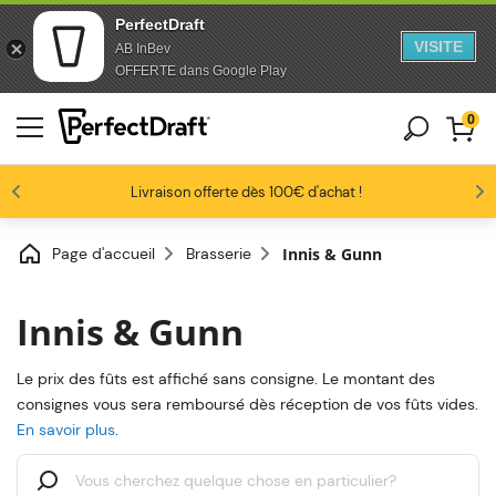
PerfectDraft
VISITE
AB InBev
Aller au contenu
Sauter au pied de page
OFFERTE dans Google Play
0
Les amateurs de bière nous adorent
Profitez de -10% dès 3 fûts unitaires
Livraison offerte dès 100€ d'achat !
4.6/5
Page d'accueil
Brasserie
Innis & Gunn
Innis & Gunn
Le prix des fûts est affiché sans consigne. Le montant des
consignes vous sera remboursé dès réception de vos fûts vides.
En savoir plus
.