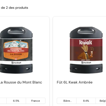
2 de
2
des produits
La Rousse du Mont Blanc
Fût 6L Kwak Ambrée
6.5%
France
Bière
8.4%
Belg
ambrée