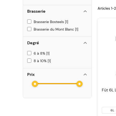
Articles 1-
Brasserie
Brasserie Bosteels
1
Brasserie du Mont Blanc
1
Degré
6 à 8%
1
8 à 10%
1
Prix
Fût 6L 
6L