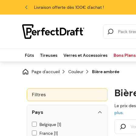
4.6/5
Livraison offerte dès 100€ d'achat !
Search Results
Fûts
Tireuses
Verres et Accessoires
Bons Plans
Page d'accueil
Couleur
Bière ambrée
Bièr
Filtres
Le prix de
Pays
plus
.
Belgique
1
France
1