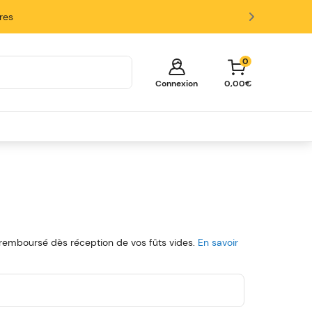
ires
0
Connexion
0,00€
Votre panier est vide!
Il est temps de commencer à faire
des achats.
Explorez ces catégories populaires et
remplissez votre panier d'économies.
Fûts
Tireuses
Verres et Accessoires
 remboursé dès réception de vos fûts vides.
En savoir