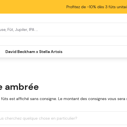
Profitez de -10% dès 3 fûts unita
David Beckham x Stella Artois
e ambrée
s fûts est affiché sans consigne. Le montant des consignes vous sera