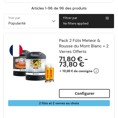
Articles 1-96 de
96
des produits
Trier par
Filtrer par
No filters applied
Pack 2 Fûts Meteor &
Rousse du Mont Blanc + 2
Verres Offerts
71,80 € -
73,80 €
+ 10,00 € de consigne
Configurer
2 fûts et 2 verres au choix