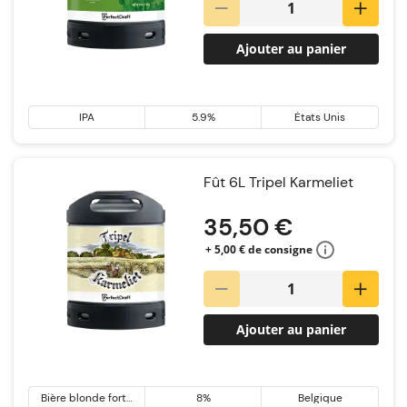
Ajouter au panier
IPA
5.9%
États Unis
Fût 6L Tripel Karmeliet
35,50 €
+ 5,00 € de consigne
Ajouter au panier
Bière blonde forte
8%
Belgique