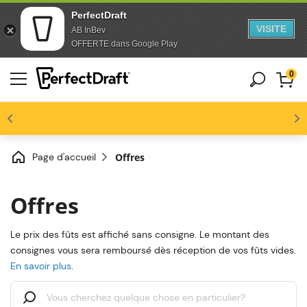
PerfectDraft
VISITE
AB InBev
Aller au contenu
Sauter au pied de page
OFFERTE dans Google Play
0
s
ateurs
-10% dès 3 fûts unitaires
 bière
4.6/5
fferte dès 100€ d'achat !
us
orent
Page d'accueil
Offres
Offres
Le prix des fûts est affiché sans consigne. Le montant des
consignes vous sera remboursé dès réception de vos fûts vides.
En savoir plus
.