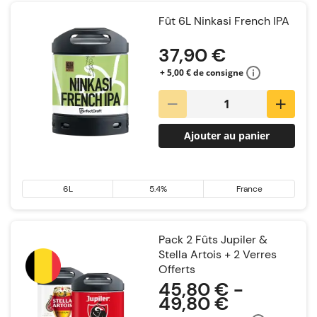
Fût 6L Ninkasi French IPA
37,90 €
+ 5,00 € de consigne
Ajouter au panier
6L
5.4%
France
Pack 2 Fûts Jupiler &
Stella Artois + 2 Verres
Offerts
45,80 € -
49,80 €