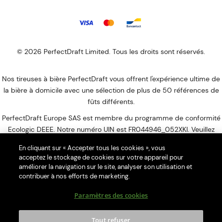
© 2026 PerfectDraft Limited. Tous les droits sont réservés.
Nos tireuses à bière PerfectDraft vous offrent l'expérience ultime de
la bière à domicile avec une sélection de plus de 50 références de
fûts différents.
PerfectDraft Europe SAS est membre du programme de conformité
Ecologic DEEE. Notre numéro UIN est FR044946_052XKI. Veuillez
visiter le site Web
d'Ecologic
pour savoir comment vous débarrasser
En cliquant sur « Accepter tous les cookies », vous
de votre DEEE ménagers.
acceptez le stockage de cookies sur votre appareil pour
améliorer la navigation sur le site, analyser son utilisation et
L’abus d’alcool est dangereux pour la santé, à consommer avec
contribuer à nos efforts de marketing.
modération.
Paramètres des cookies
Merci de ne pas partager le contenu de ce site avec des mineurs. La
consommation d’alcool est vivement déconseillée aux femmes
enceintes. La vente d'alcool à des mineurs de moins de 18 ans est
Tout refuser