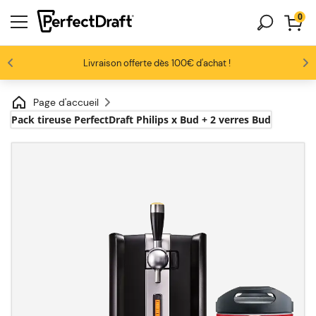
0
Les amateurs de bière nous adorent
Profitez de -10% dès 3 fûts unitaires
Livraison offerte dès 100€ d'achat !
4.6/5
Page d'accueil
Pack tireuse PerfectDraft Philips x Bud + 2 verres Bud