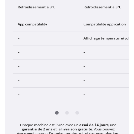
Refroidissement à 3°C
Refroidissement à 3°C
App compatibility
Compatibilité application
Affichage température/volu
-
-
-
-
-
-
-
-
-
essai de 14 jours
Chaque machine est livrée avec un
, une
garantie de 2 ans
livraison gratuite
et la
. Vous pouvez
également choisir d’acheter maintenant et de payer plus tard