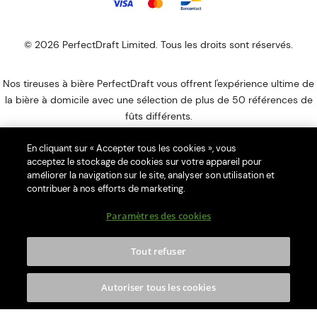
© 2026 PerfectDraft Limited. Tous les droits sont réservés.
Nos tireuses à bière PerfectDraft vous offrent l'expérience ultime de
la bière à domicile avec une sélection de plus de 50 références de
fûts différents.
PerfectDraft Europe SAS est membre du programme de conformité
En cliquant sur « Accepter tous les cookies », vous
Ecologic DEEE. Notre numéro UIN est FR044946_052XKI. Veuillez
acceptez le stockage de cookies sur votre appareil pour
visiter le site Web
d'Ecologic
pour savoir comment vous débarrasser
améliorer la navigation sur le site, analyser son utilisation et
de votre DEEE ménagers.
contribuer à nos efforts de marketing.
L’abus d’alcool est dangereux pour la santé, à consommer avec
Paramètres des cookies
modération.
Merci de ne pas partager le contenu de ce site avec des mineurs. La
Tout refuser
412,80 €
349,00
consommation d’alcool est vivement déconseillée aux femmes
Pack tireuse PerfectDraft Pro Black x Corona + 2 verres Corona
€
enceintes. La vente d'alcool à des mineurs de moins de 18 ans est
Autoriser tous les cookies
interdite. En accédant à nos offres, vous déclarez avoir 18 ans
révolus. PerfectDraft Europe SAS, Lille, France