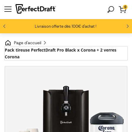
0
Les amateurs de bière nous adorent
Profitez de -10% dès 3 fûts unitaires
Livraison offerte dès 100€ d'achat !
4.6/5
Page d'accueil
Pack tireuse PerfectDraft Pro Black x Corona + 2 verres
Corona