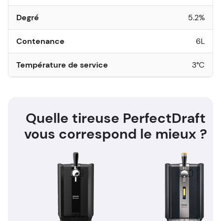
Degré
5.2%
Contenance
6L
Température de service
3°C
Quelle tireuse PerfectDraft
vous correspond le mieux ?