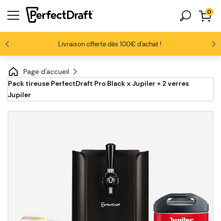
0
Les amateurs de bière nous adorent
Profitez de -10% dès 3 fûts unitaires
Livraison offerte dès 100€ d'achat !
4.6/5
Page d'accueil
Pack tireuse PerfectDraft Pro Black x Jupiler + 2 verres
Jupiler