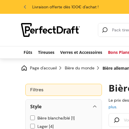
4.6/5
Livraison offerte dès 100€ d'achat !
Search Results
Fûts
Tireuses
Verres et Accessoires
Bons Plan
Page d'accueil
Bière du monde
Bière allema
Bièr
Filtres
Le prix de
Style
plus
.
Bière blanche/blé
1
Lager
4