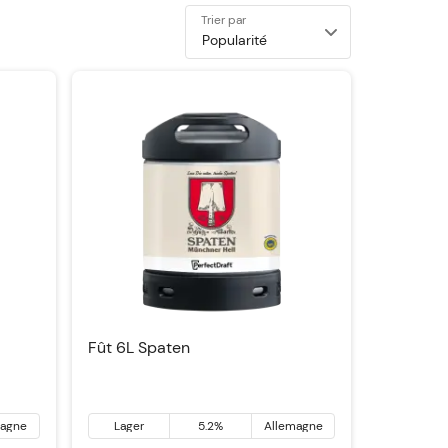
Trier par
Fût 6L Spaten
magne
Lager
5.2%
Allemagne