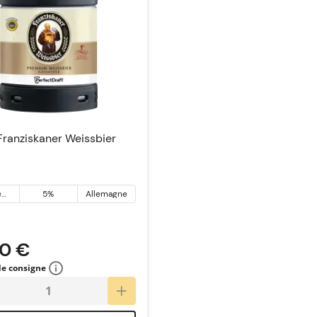
Franziskaner Weissbier
e
5%
Allemagne
/blé
50 €
 de consigne