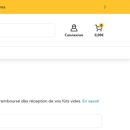
ires
0
Connexion
0,00€
Votre panier est vide!
Il est temps de commencer à faire
des achats.
Explorez ces catégories populaires et
remplissez votre panier d'économies.
Fûts
Tireuses
Verres et Accessoires
 remboursé dès réception de vos fûts vides.
En savoir