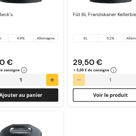
Beck's
Fût 6L Franziskaner Kellerbi
r
4.9%
Allemagne
6L
5.2%
Alle
90 €
29,50 €
 de consigne
+ 5,00 € de consigne
Ajouter au panier
Voir le produit