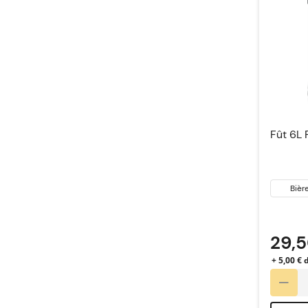
Fût 6L 
Bièr
blanche
29,
+ 5,00 €