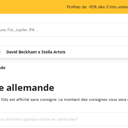
Profitez de -10% dès 3 fûts unita
s
David Beckham x Stella Artois
nde
e allemande
s fûts est affiché sans consigne. Le montant des consignes vous sera