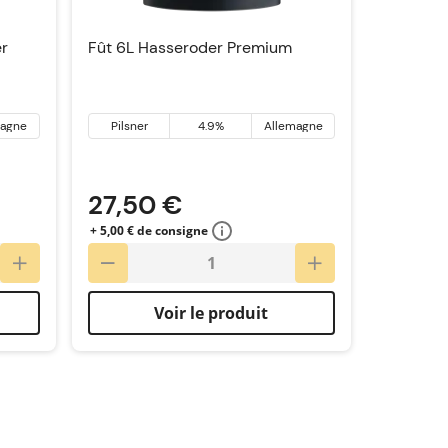
er
Fût 6L Hasseroder Premium
magne
Pilsner
4.9%
Allemagne
27,50 €
+ 5,00 € de consigne
Voir le produit