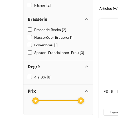
Pilsner
2
Articles 1-
Brasserie
Brasserie Becks
2
Hasseröder Brauerei
1
Lowenbrau
1
Spaten-Franziskaner-Bräu
3
Degré
4 à 6%
6
Prix
Fût 6L
Lage