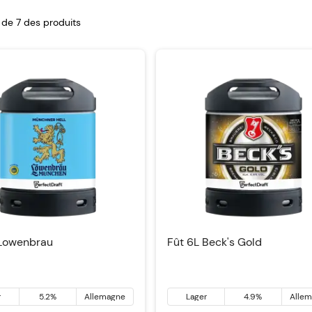
7 de
7
des produits
 Lowenbrau
Fût 6L Beck's Gold
r
5.2%
Allemagne
Lager
4.9%
Alle