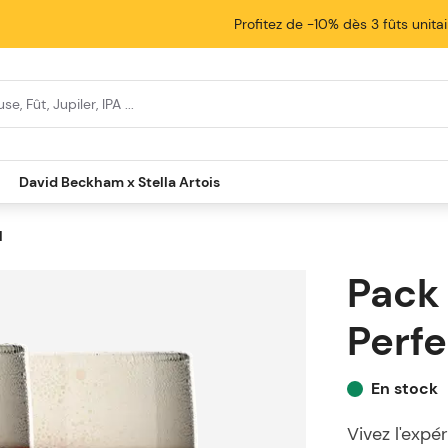
Profitez de -10% dès 3 fûts unita
David Beckham x Stella Artois
l
Pack 
Perfe
En stock
Vivez l'expé