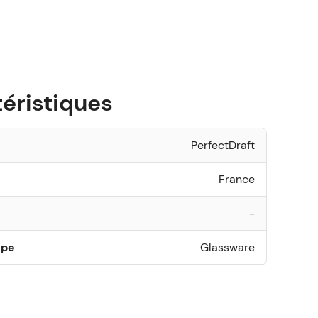
éristiques
PerfectDraft
France
-
ype
Glassware