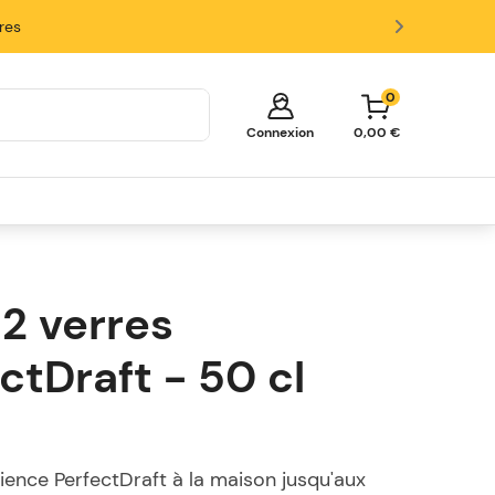
ires
0
Connexion
0,00 €
Votre panier est vide!
Il est temps de commencer à faire
des achats.
2 verres
Explorez ces catégories populaires et
remplissez votre panier d'économies.
ctDraft - 50 cl
Fûts
Tireuses
Verres et Accessoires
rience PerfectDraft à la maison jusqu'aux