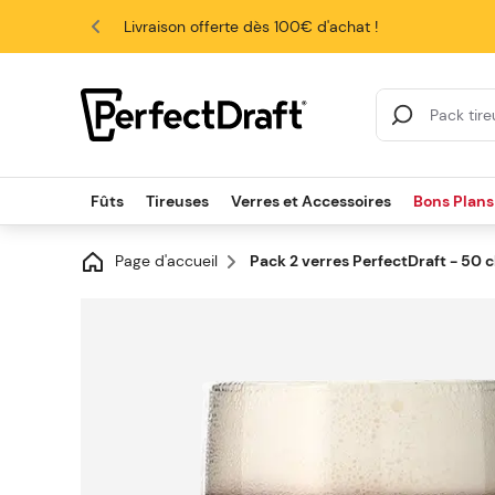
4.6/5
Livraison offerte dès 100€ d'achat !
Search Results
Fûts
Tireuses
Verres et Accessoires
Bons Plans
Page d'accueil
Pack 2 verres PerfectDraft - 50 c