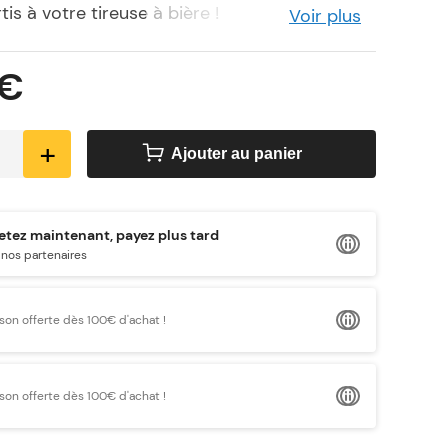
tis à votre tireuse à bière !
Voir plus
 €
+
Ajouter au panier
tez maintenant, payez plus tard
nos partenaires
ison offerte dès 100€ d'achat !
ison offerte dès 100€ d'achat !