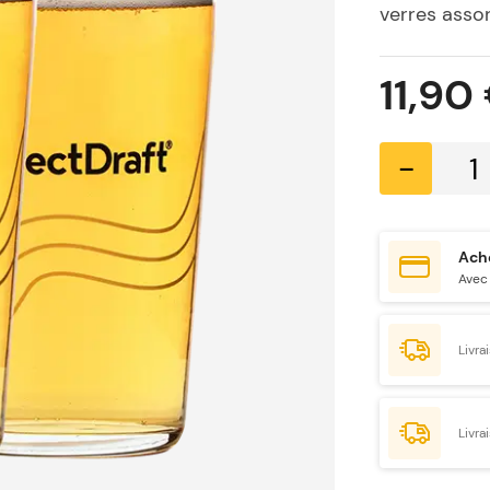
verres assor
11,90
-
Ache
Avec 
Livra
Livra