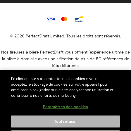
© 2026 PerfectDraft Limited. Tous les droits sont réservés.
Nos tireuses à bière PerfectDraft vous offrent l'expérience ultime de
la bière à domicile avec une sélection de plus de 50 références de
fûts différents.
PerfectDraft Europe SAS est membre du programme de conformité
En cliquant sur « Accepter tous les cookies », vous
Ecologic DEEE. Notre numéro UIN est FR044946_052XKI. Veuillez
acceptez le stockage de cookies sur votre appareil pour
visiter le site Web
d'Ecologic
pour savoir comment vous débarrasser
améliorer la navigation sur le site, analyser son utilisation et
de votre DEEE ménagers.
contribuer à nos efforts de marketing.
L’abus d’alcool est dangereux pour la santé, à consommer avec
Paramètres des cookies
modération.
Merci de ne pas partager le contenu de ce site avec des mineurs. La
Tout refuser
consommation d’alcool est vivement déconseillée aux femmes