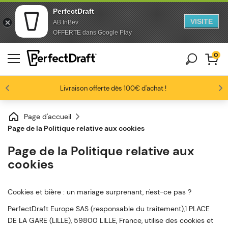
PerfectDraft
VISITE
AB InBev
Aller au contenu
Sauter au pied de page
OFFERTE dans Google Play
0
Les amateurs de bière nous adorent
Profitez de -10% dès 3 fûts unitaires
Livraison offerte dès 100€ d'achat !
4.6/5
Page d'accueil
Page de la Politique relative aux cookies
Page de la Politique relative aux
cookies
Cookies et bière : un mariage surprenant, n'est-ce pas ?
PerfectDraft Europe SAS (responsable du traitement),1 PLACE
DE LA GARE (LILLE), 59800 LILLE, France, utilise des cookies et