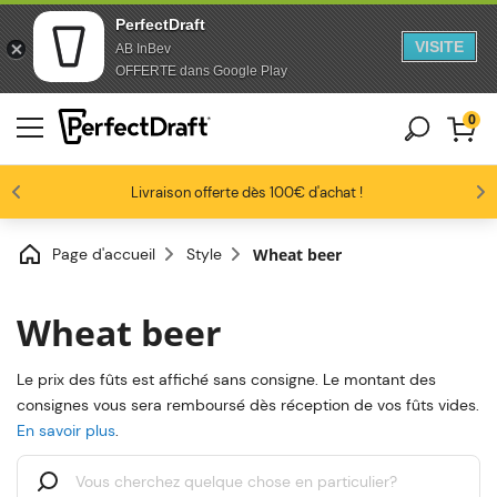
PerfectDraft
VISITE
AB InBev
Aller au contenu
Sauter au pied de page
OFFERTE dans Google Play
0
Les amateurs de bière nous adorent
Profitez de -10% dès 3 fûts unitaires
Livraison offerte dès 100€ d'achat !
4.6/5
Page d'accueil
Style
Wheat beer
Wheat beer
Le prix des fûts est affiché sans consigne. Le montant des
consignes vous sera remboursé dès réception de vos fûts vides.
En savoir plus
.