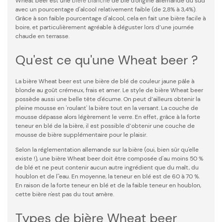
Wheat beer est une
bière blanche
de blé d'origine allemande du sud
avec un pourcentage d'alcool relativement faible (de 2,8% à 3,4%).
Grâce à son faible pourcentage d'alcool, cela en fait une bière facile à
boire, et particulièrement agréable à déguster lors d’une journée
chaude en terrasse.
Qu'est ce qu'une Wheat beer ?
La bière Wheat beer est une bière de blé de couleur jaune pâle à
blonde au goût crémeux, frais et amer. Le style de bière Wheat beer
possède aussi une belle tête d'écume. On peut d’ailleurs obtenir la
pleine mousse en 'roulant' la bière tout en la versant. La couche de
mousse dépasse alors légèrement le verre. En effet, grâce à la forte
teneur en blé de la bière, il est possible d’obtenir une couche de
mousse de bière supplémentaire pour le plaisir.
Selon la réglementation allemande sur la bière (oui, bien sûr qu'elle
existe !), une bière Wheat beer doit être composée d'au moins 50 %
de blé et ne peut contenir aucun autre ingrédient que du malt, du
houblon et de l''eau. En moyenne, la teneur en blé est de 60 à 70 %.
En raison de la forte teneur en blé et de la faible teneur en houblon,
cette bière n'est pas du tout amère.
Types de bière Wheat beer