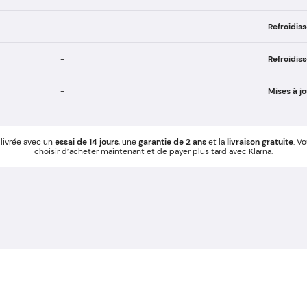
-
Refroidis
-
Refroidi
-
Mises à jo
livrée avec un
essai de 14 jours
, une
garantie de 2 ans
et la
livraison gratuite
. V
choisir d’acheter maintenant et de payer plus tard avec Klarna.