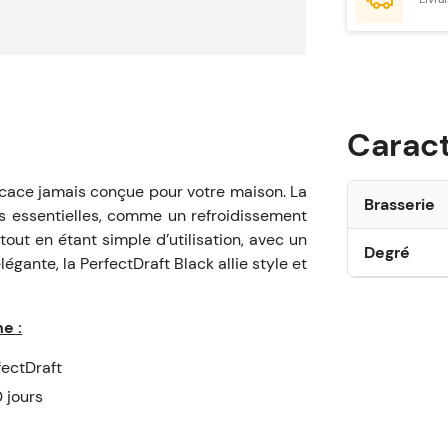
Caract
ficace jamais conçue pour votre maison. La
Brasserie
és essentielles, comme un refroidissement
out en étant simple d’utilisation, avec un
Degré
égante, la PerfectDraft Black allie style et
e :
fectDraft
 jours
C