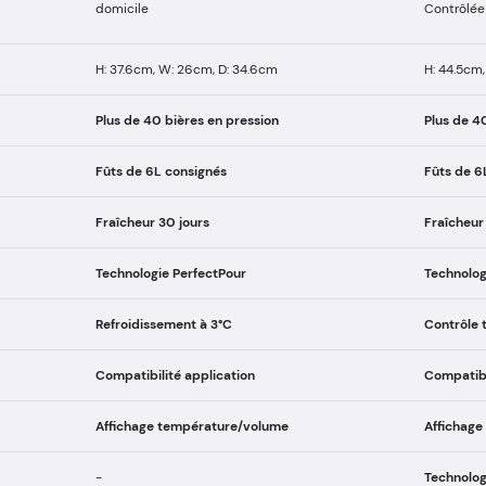
domicile
Contrôlée
H: 37.6cm, W: 26cm, D: 34.6cm
H: 44.5cm,
Plus de 40 bières en pression
Plus de 4
Fûts de 6L consignés
Fûts de 6
Fraîcheur 30 jours
Fraîcheur
Technologie PerfectPour
Technolog
Refroidissement à 3°C
Contrôle 
Compatibilité application
Compatibi
Affichage température/volume
Affichag
-
Technolog