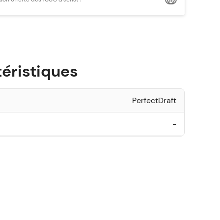
éristiques
PerfectDraft
-