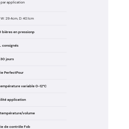
 par application
 W: 29.4cm, D: 40.1cm
0 bières en pressionp
L consignés
 30 jours
ie PerfectPour
température variable 0-12°C
lité application
e température/volume
ie de contrôle Fob