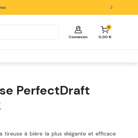
ires
0
Connexion
0,00 €
Votre panier est vide!
Il est temps de commencer à faire
des achats.
se PerfectDraft
Explorez ces catégories populaires et
remplissez votre panier d'économies.
k
Fûts
Tireuses
Verres et Accessoires
 tireuse à bière la plus élégante et efficace