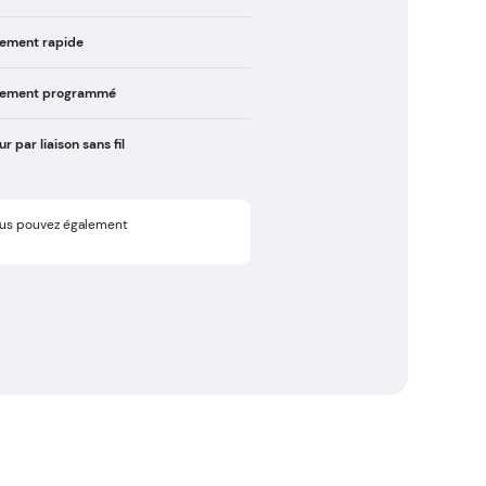
sement rapide
ssement programmé
ur par liaison sans fil
ous pouvez également