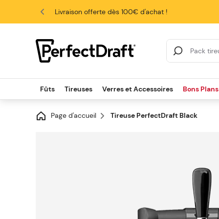
4.6/5
Livraison offerte dès 100€ d'achat !
Search Results
Fûts
Tireuses
Verres et Accessoires
Bons Plans
Page d'accueil
Tireuse PerfectDraft Black