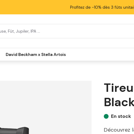
Profitez de -10% dès 3 fûts unita
David Beckham x Stella Artois
Tireu
Blac
En stock
Découvrez la