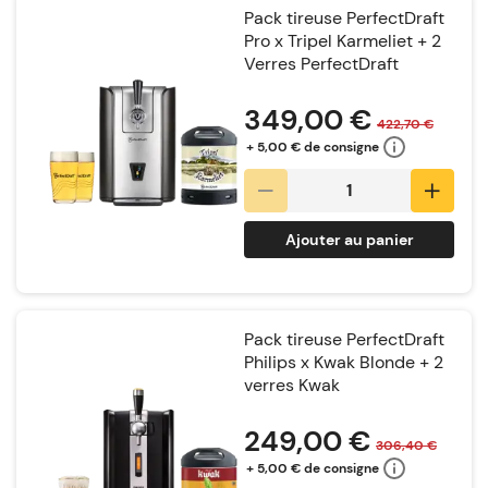
Pack tireuse PerfectDraft
Pro x Tripel Karmeliet + 2
Verres PerfectDraft
Notation:
349,00 €
422,70 €
+ 5,00 € de consigne
Ajouter au panier
Pack tireuse PerfectDraft
Philips x Kwak Blonde + 2
verres Kwak
Notation:
249,00 €
306,40 €
+ 5,00 € de consigne