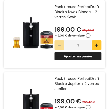
Pack tireuse PerfectDraft
Black x Kwak Blonde + 2
verres Kwak
Notation:
199,00 €
271,40 €
+ 5,00 € de consigne
Ajouter au panier
Pack tireuse PerfectDraft
Black x Jupiler + 2 verres
Jupiler
Notation:
199,00 €
265,40 €
+ 5,00 € de consigne