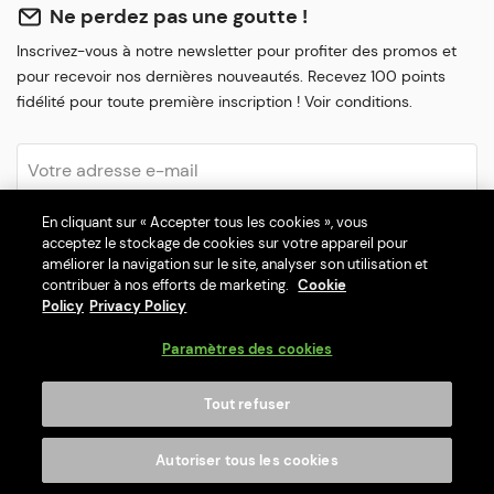
Ne perdez pas une goutte !
Inscrivez-vous à notre newsletter pour profiter des promos et
pour recevoir nos dernières nouveautés. Recevez 100 points
fidélité pour toute première inscription ! Voir conditions.
En cliquant sur « Accepter tous les cookies », vous
S'inscrire
acceptez le stockage de cookies sur votre appareil pour
améliorer la navigation sur le site, analyser son utilisation et
J'accepte les
Conditions Générales
et
Politique de
contribuer à nos efforts de marketing.
Cookie
confidentialité
Policy
Privacy Policy
Paramètres des cookies
À propos de nous
Tout refuser
Service Clients
Autoriser tous les cookies