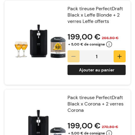
Pack tireuse PerfectDraft
Black x Leffe Blonde + 2
verres Leffe offerts
Notation:
199,00 €
266,80 €
+ 5,00 € de consigne
Ajouter au panier
Pack tireuse PerfectDraft
Black x Corona + 2 verres
Corona
Notation:
199,00 €
270,80 €
+ 5,00 € de consigne