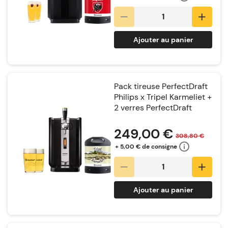
Ajouter au panier
Pack tireuse PerfectDraft
Philips x Tripel Karmeliet +
2 verres PerfectDraft
Notation:
249,00 €
308,80 €
+ 5,00 € de consigne
Ajouter au panier