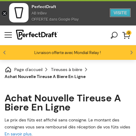
PerfectDraft
VISITE
AB InBev
Passer au contenu
Passer en bas de page
OFFERTE dans Google Play
0
Les amateurs de bière nous adorent
Livraison offerte avec Mondial Relay !
Profitez de -10% dès 3 fûts unitaires
4.6/5
Page d'accueil
Tireuses à bière
Achat Nouvelle Tireuse A Biere En Ligne
Achat Nouvelle Tireuse A
Biere En Ligne
Le prix des fûts est affiché sans consigne. Le montant des
consignes vous sera remboursé dès réception de vos fûts vides
En savoir plus
.