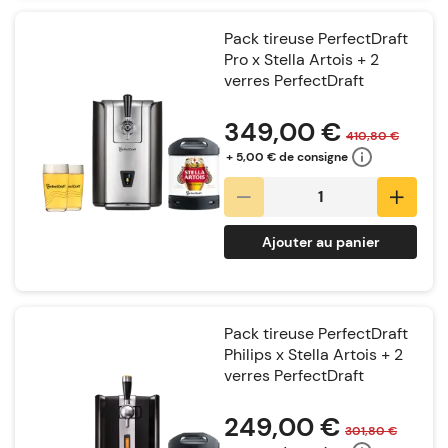
Pack tireuse PerfectDraft
Pro x Stella Artois + 2
verres PerfectDraft
Notation:
349,00 €
410,80 €
+ 5,00 € de consigne
Ajouter au panier
Pack tireuse PerfectDraft
Philips x Stella Artois + 2
verres PerfectDraft
Notation:
249,00 €
301,80 €