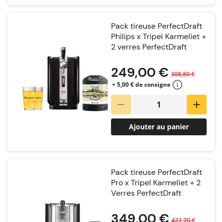
Pack tireuse PerfectDraft
Philips x Tripel Karmeliet +
2 verres PerfectDraft
Notation:
249,00 €
308,80 €
+ 5,00 € de consigne
Ajouter au panier
Pack tireuse PerfectDraft
Pro x Tripel Karmeliet + 2
Verres PerfectDraft
Notation:
349,00 €
422,70 €