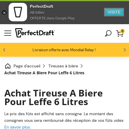
PerfectDraft
VISITE
AB InBev
Passer au contenu
Passer en bas de page
OFFERTE dans Google Play
0
Les amateurs de bière nous adorent
Livraison offerte avec Mondial Relay !
Profitez de -10% dès 3 fûts unitaires
4.6/5
Page d'accueil
Tireuses à bière
Achat Tireuse A Biere Pour Leffe 6 Litres
Achat Tireuse A Biere
Pour Leffe 6 Litres
Le prix des fûts est affiché sans consigne. Le montant des
consignes vous sera remboursé dès réception de vos fûts vides
En savoir plus
.