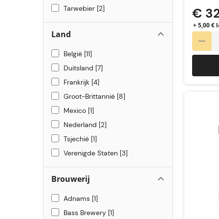
Sterk blond bier & Tripel
4
Tarwebier
2
€ 3
+ 5,00 €
Land
België
11
Duitsland
7
Frankrijk
4
Groot-Brittannië
8
Mexico
1
Nederland
2
Tsjechië
1
Verenigde Staten
3
Brouwerij
Adnams
1