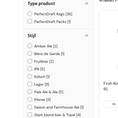
Artikelen 1
Type product
PerfectDraft Kegs
36
PerfectDraft Packs
1
Stijl
Amber Ale
2
Bière de Garde
1
Fruitbier
2
IPA
5
Kölsch
1
Früh Kö
Lager
11
6L
Pale Ale & Ale
5
Pilsner
3
6L
Saison and Farmhouse Ale
1