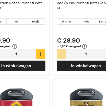
rden Rosée PerfectDraft
Beck's Pils PerfectDraft Bier
 6L
6L
er
3%
België
Pilsner
4.9%
Duit
9,90
€ 28,90
 leeggoed
+ 5,00 € leeggoed
In winkelwagen
In winkelwagen