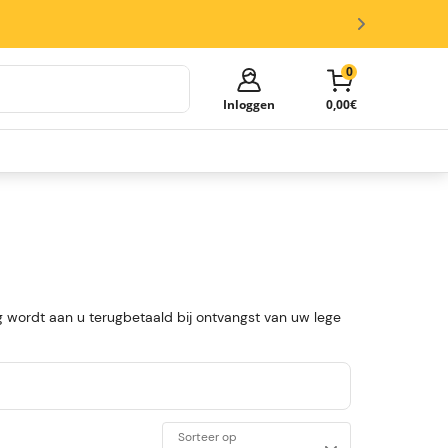
0
Inloggen
0,00€
Je winkelmandje is leeg!
Tijd om te shoppen.
Ontdek deze populaire categorieën en vul je
winkelmand met mooie deals.
Biertappen
Biervaten
Glazen en Accessoires
 wordt aan u terugbetaald bij ontvangst van uw lege