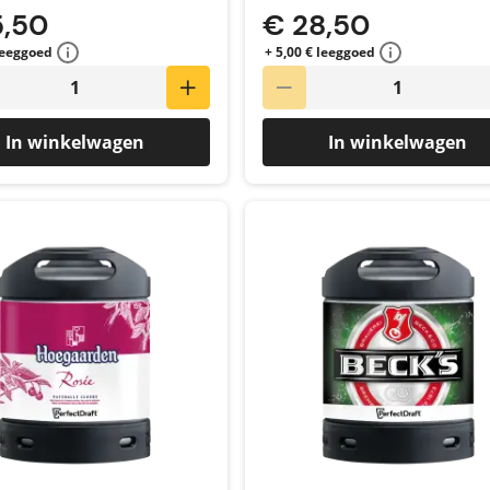
5,50
€ 28,50
 leeggoed
+ 5,00 € leeggoed
In winkelwagen
In winkelwagen