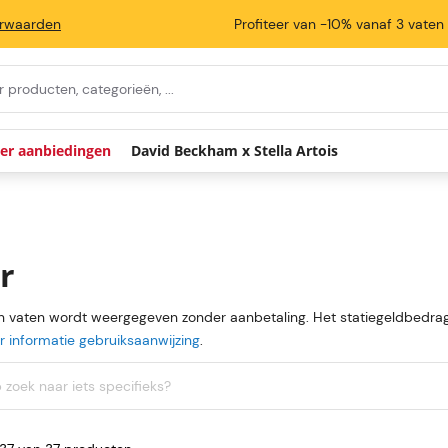
rwaarden
Profiteer van -10% vanaf 3 vaten
ier aanbiedingen
David Beckham x Stella Artois
r
an vaten wordt weergegeven zonder aanbetaling. Het statiegeldbedrag
 informatie gebruiksaanwijzing
.