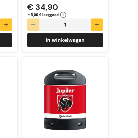
€ 34,90
+ 5,00 € leeggoed
In winkelwagen