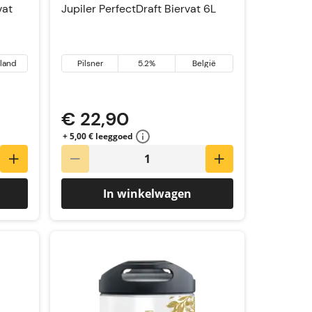
vat
Jupiler PerfectDraft Biervat 6L
sland
Pilsner
5.2%
België
€ 22,90
+ 5,00 € leeggoed
In winkelwagen