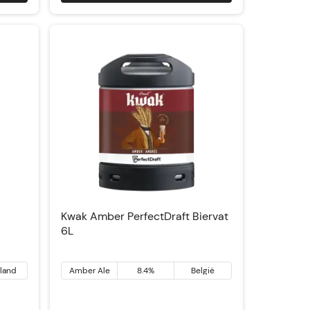
In winkelwagen
Kwak Amber PerfectDraft Biervat
6L
sland
Amber Ale
8.4%
België