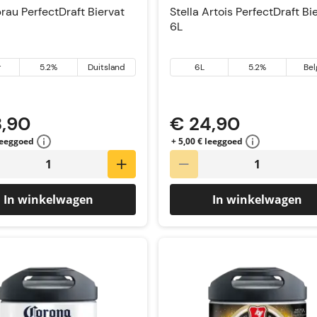
au PerfectDraft Biervat
Stella Artois PerfectDraft Bi
6L
r
5.2%
Duitsland
6L
5.2%
Bel
8,90
€ 24,90
 leeggoed
+ 5,00 € leeggoed
In winkelwagen
In winkelwagen