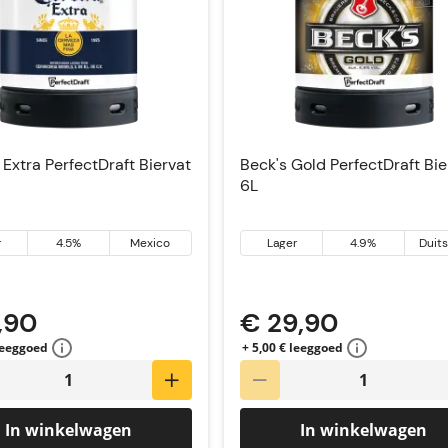
Extra PerfectDraft Biervat
Beck's Gold PerfectDraft Bie
6L
r
4.5%
Mexico
Lager
4.9%
Duit
,90
€ 29,90
 leeggoed
+ 5,00 € leeggoed