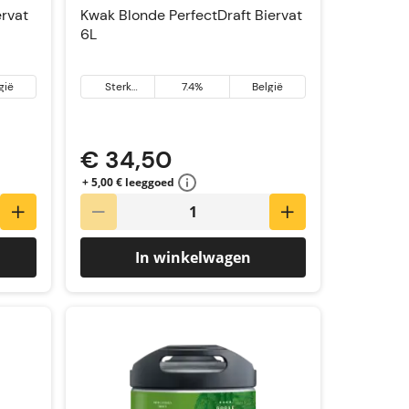
ervat
Kwak Blonde PerfectDraft Biervat
6L
gië
Sterk
7.4%
België
blond bier
& Tripel
€ 34,50
+ 5,00 € leeggoed
In winkelwagen