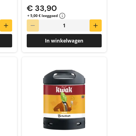
€ 33,90
+ 5,00 € leeggoed
In winkelwagen