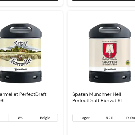
In winkelwagen
In winkelwagen
Karmeliet PerfectDraft
Spaten Münchner Hell
 6L
PerfectDraft Biervat 6L
k
8%
België
Lager
5.2%
Duit
ier
el