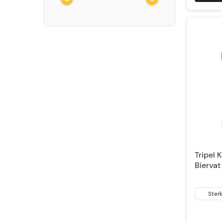
Tripel 
Biervat
Ster
blond b
& Trip