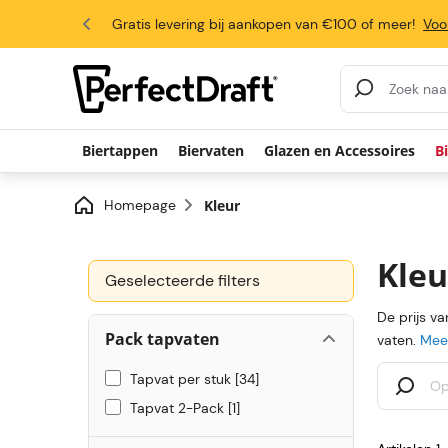
4.6/5
Gratis levering bij aankopen van €100 of meer!
Voo
Zoekresultaten
Biertappen
Biervaten
Glazen en Accessoires
B
Homepage
Kleur
Kleu
Geselecteerde filters
De prijs v
Pack tapvaten
vaten.
Meer
Tapvat per stuk
34
Tapvat 2-Pack
1