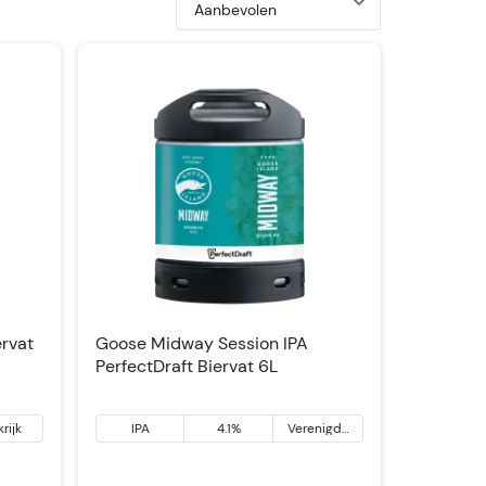
Sorteer op
ervat
Goose Midway Session IPA
PerfectDraft Biervat 6L
krijk
IPA
4.1%
Verenigde
Staten