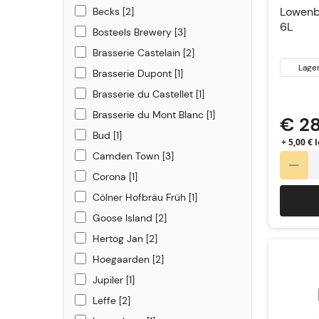
Bass Brewery
1
Lowenbr
Becks
2
6L
Bosteels Brewery
3
Brasserie Castelain
2
Lage
Brasserie Dupont
1
Brasserie du Castellet
1
Brasserie du Mont Blanc
1
€ 2
Bud
1
+ 5,00 €
Camden Town
3
Corona
1
Cölner Hofbräu Früh
1
Goose Island
2
Hertog Jan
2
Hoegaarden
2
Jupiler
1