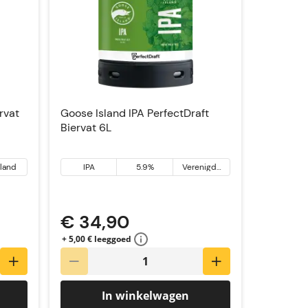
rvat
Goose Island IPA PerfectDraft
Biervat 6L
sland
IPA
5.9%
Verenigde
Staten
€ 34,90
+ 5,00 € leeggoed