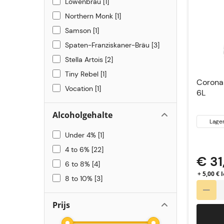
Leffe
2
Lowenbrau
1
Northern Monk
1
Samson
1
Spaten-Franziskaner-Bräu
3
Stella Artois
2
Tiny Rebel
1
Corona 
Vocation
1
6L
Alcoholgehalte
Lage
Under 4%
1
4 to 6%
22
€ 31
6 to 8%
4
+ 5,00 €
8 to 10%
3
Prijs