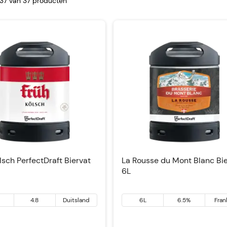
-37 van
37
producten
lsch PerfectDraft Biervat
La Rousse du Mont Blanc Bi
6L
4.8
Duitsland
6L
6.5%
Fran