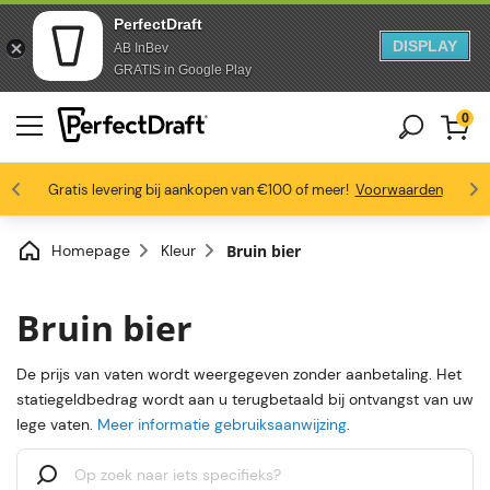
PerfectDraft
DISPLAY
AB InBev
Doorgaan naar artikel
Ga naar voettekst
GRATIS in Google Play
0
4.6/5
Gratis levering bij aankopen van €100 of meer!
Bierliefhebbers zijn dol op ons
Profiteer van -10% vanaf 3 vaten
Voorwaarden
Homepage
Kleur
Bruin bier
Bruin bier
De prijs van vaten wordt weergegeven zonder aanbetaling. Het
statiegeldbedrag wordt aan u terugbetaald bij ontvangst van uw
lege vaten.
Meer informatie gebruiksaanwijzing
.