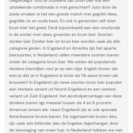
toegevoegd. Wist je trouwens dat bruin bier ook een
uitstekende combinatie is met gerechten? Juist door de
zoete smaken is het een goede match met gegrild vlees,
gegrilde vis en oude kaas. En ook in gerechten zelf doet
bruin bier het goed. Denk bijvoorbeeld aan een stoofpotje
in de winter met vlees, groentes en bruin bier. Soorten
donker bier Donker bier en bruin bier worden vaak als één
categorie gezien. In Engeland en Amerika zijn het aparte
biersoorten, in Nederland vallen meerdere soorten bieren
onder de categorie bruin bier. We zetten de populairste
donkere bierstijlen voor je op een rijtje: English brown ale:
wist je dat ze in Engeland al sinds de 17e eeuw brown ale
brouwen? In Engeland zijn twee soorten bruin bier populair:
een sterkere variant uit Noord-Engeland en een zoetere
variant uit Zuid-Engeland. Het alcoholpercentage van deze
donkere bieren ligt meestal tussen de 4 en 6 procent.
American brown ale: naast Engeland zijn er ook speciale
Amerikaanse bruine bieren. De zogenaamde brown ales,
zijn vaak iets bitterder dan de Engelse tegenhanger, door
de toevoeging van meer hop. In Nederland hebben we niet