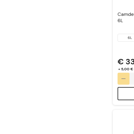
Camden 
6L
6L
€ 3
+ 5,00 €