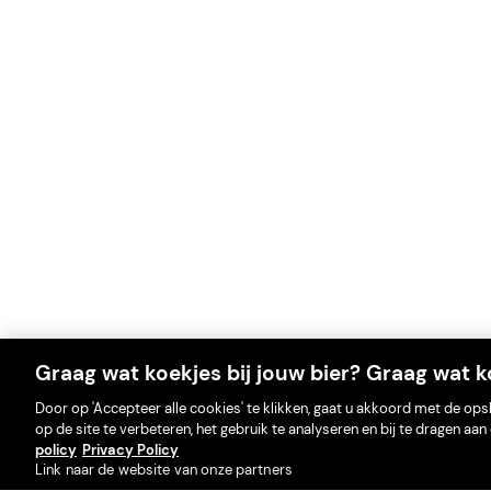
Graag wat koekjes bij jouw bier? Graag wat ko
Door op 'Accepteer alle cookies' te klikken, gaat u akkoord met de op
op de site te verbeteren, het gebruik te analyseren en bij te dragen a
policy
Privacy Policy
Link naar de website van onze partners