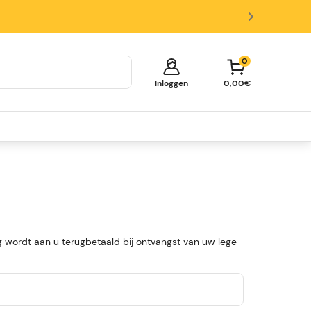
0
Inloggen
0,00€
Je winkelmandje is leeg!
Tijd om te shoppen.
Ontdek deze populaire categorieën en vul je
winkelmand met mooie deals.
Biertappen
Biervaten
Glazen en Accessoires
 wordt aan u terugbetaald bij ontvangst van uw lege