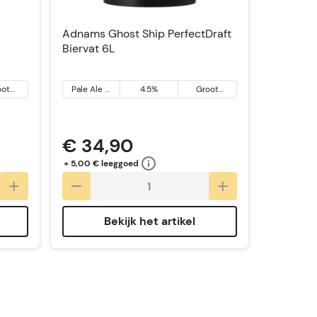
Adnams Ghost Ship PerfectDraft
Biervat 6L
oot
Pale Ale &
4.5%
Groot
annië
Ale
Brittannië
€ 34,90
+ 5,00 € leeggoed
Bekijk het artikel