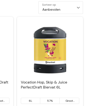
Sorteer op
Draft
Vocation Hop, Skip & Juice
PerfectDraft Biervat 6L
oot
6L
5.7%
Groot
annië
Brittannië