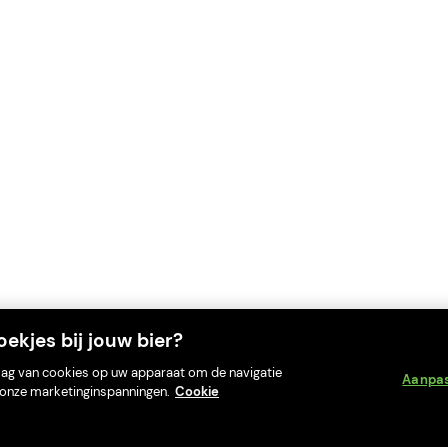
ekjes bij jouw bier?
slag van cookies op uw apparaat om de navigatie
Aanpa
an onze marketinginspanningen.
Cookie