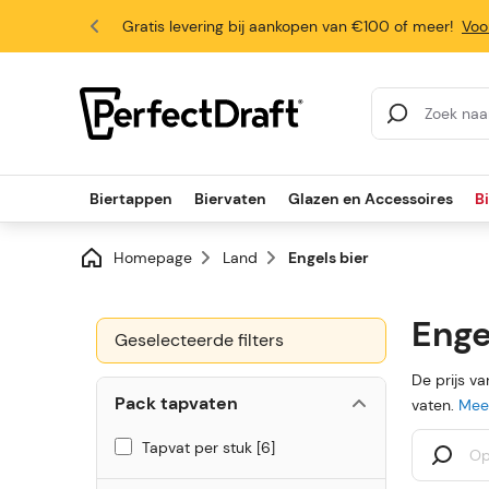
Gratis levering bij aankopen van €100 of meer!
Voo
4.6/5
Zoekresultaten
Biertappen
Biervaten
Glazen en Accessoires
B
Homepage
Land
Engels bier
Enge
Geselecteerde filters
De prijs v
Pack tapvaten
vaten.
Meer
Tapvat per stuk
6