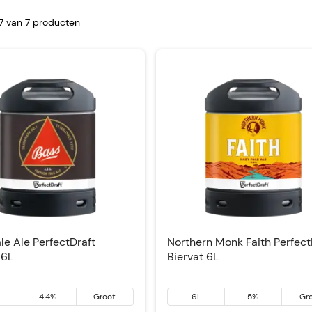
-7 van
7
producten
le Ale PerfectDraft
Northern Monk Faith Perfect
 6L
Biervat 6L
4.4%
Groot
6L
5%
Gr
Brittannië
Britt