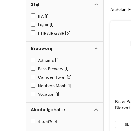
Stijl
Artikelen 1
IPA
1
Lager
1
Pale Ale & Ale
5
Brouwerij
Adnams
1
Bass Brewery
1
Camden Town
3
Northern Monk
1
Vocation
1
Bass Pa
Biervat
Alcoholgehalte
4 to 6%
4
6L