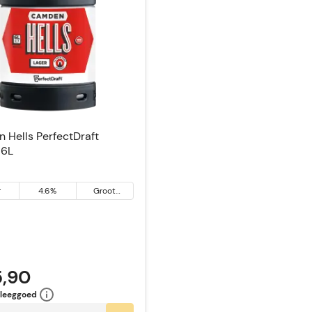
 Hells PerfectDraft
 6L
r
4.6%
Groot
Brittannië
5,90
 leeggoed