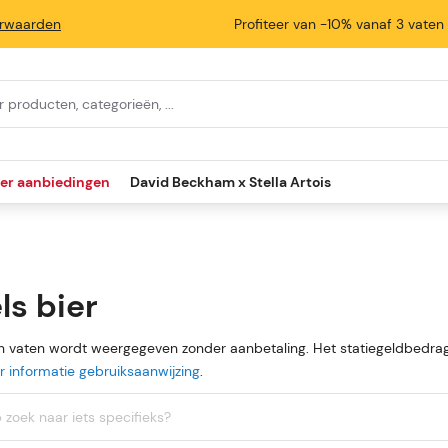
rwaarden
Profiteer van -10% vanaf 3 vaten
ier aanbiedingen
David Beckham x Stella Artois
ls bier
an vaten wordt weergegeven zonder aanbetaling. Het statiegeldbedrag
 informatie gebruiksaanwijzing
.