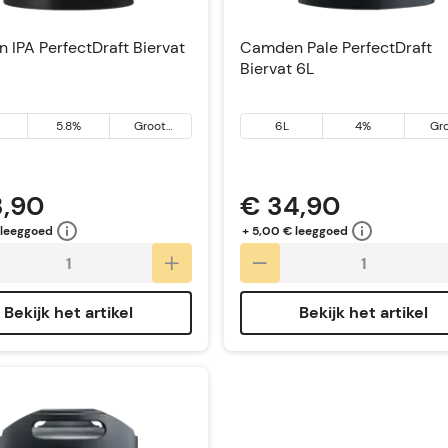
IPA PerfectDraft Biervat
Camden Pale PerfectDraft
Biervat 6L
5.8%
Groot
6L
4%
Gr
Brittannië
Britt
3,90
€ 34,90
 leeggoed
+ 5,00 € leeggoed
Bekijk het artikel
Bekijk het artikel