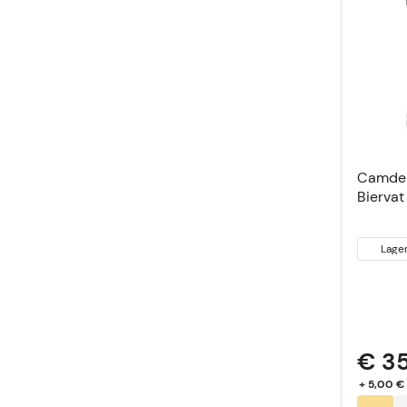
Camden
Biervat
Lage
€ 3
+ 5,00 €