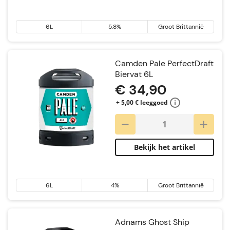
6L
5.8%
Groot Brittannië
Camden Pale PerfectDraft
Biervat 6L
€ 34,90
+ 5,00 € leeggoed
Bekijk het artikel
6L
4%
Groot Brittannië
Adnams Ghost Ship