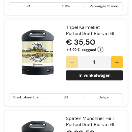
IPA
5.9%
Verenigde Staten
Tripel Karmeliet
PerfectDraft Biervat 6L
€ 35,50
+ 5,00 € leeggoed
In winkelwagen
Sterk blond bier &
8%
België
Tripel
Spaten Münchner Hell
PerfectDraft Biervat 6L