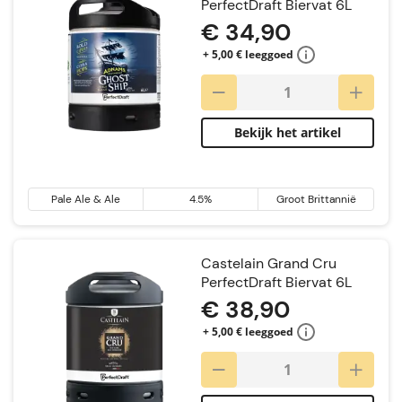
PerfectDraft Biervat 6L
€ 34,90
+ 5,00 € leeggoed
Bekijk het artikel
Pale Ale & Ale
4.5%
Groot Brittannië
Castelain Grand Cru
PerfectDraft Biervat 6L
€ 38,90
+ 5,00 € leeggoed