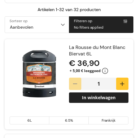
Artikelen 1-32 van
32
producten
Sorteer op
Filteren op
No filters applied
La Rousse du Mont Blanc
Biervat 6L
€ 36,90
+ 5,00 € leeggoed
In winkelwagen
6L
6.5%
Frankrijk