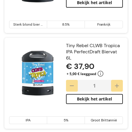
Bekijk het artikel
Sterk blond bier &
8.5%
Frankrijk
Tripel
Tiny Rebel CLWB Tropica
IPA PerfectDraft Biervat
6L
€ 37,90
+ 5,00 € leeggoed
Bekijk het artikel
IPA
5%
Groot Brittannië