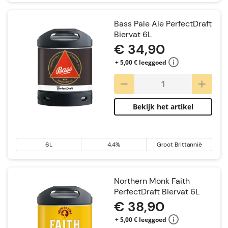
Bass Pale Ale PerfectDraft
Biervat 6L
€ 34,90
+ 5,00 € leeggoed
Bekijk het artikel
6L
4.4%
Groot Brittannië
Northern Monk Faith
PerfectDraft Biervat 6L
€ 38,90
+ 5,00 € leeggoed