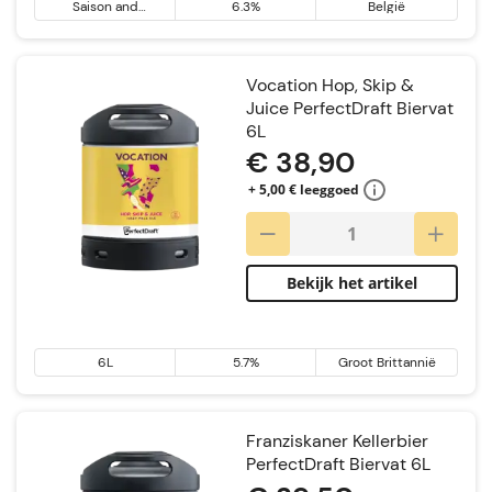
Saison and
6.3%
België
Farmhouse Ale
Vocation Hop, Skip &
Juice PerfectDraft Biervat
6L
€ 38,90
+ 5,00 € leeggoed
Bekijk het artikel
6L
5.7%
Groot Brittannië
Franziskaner Kellerbier
PerfectDraft Biervat 6L