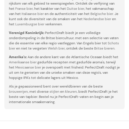
rijkdom van elk gebied te weerspiegelen. Ontdek de verfijning van
het
Franse bier
, het karakter van het
Duitse bier
, het vakmanschap
van het
Italiaanse bier
en de authenticiteit van het
Belgische bier
. Je
kunt ook de diversiteit van de smaken van het
Nederlandse bier
en
het
Luxemburgse bier
verkennen.
Verenigd Koninkrijk:
PerfectDraft biedt je een volledige
onderdompeling in de Britse biercultuur, met een selectie van vaten
die de essentie van elke regio vastleggen. Van Engels bier tot
Schots
bier
en niet te vergeten
Welsh bier
, ontdek de beste
Britse bieren
.
Amerika's:
Aan de andere kant van de Atlantische Oceaan biedt het
Amerikaanse bier
gedurfde recepten met gedurfde aroma's, terwijl
het
Mexicaanse bier
je overspoelt met frisheid. PerfectDraft nodigt je
uit om te genieten van de unieke smaken van deze regio's, van
hoppige IPA's tot delicate lagers uit Mexico.
Als je gepassioneerd bent over wereldbieren van de beste
brouwerijen
, met diverse
stijlen
en
kleuren
, biedt PerfectDraft je het
beste van tapbier. Bestel nu je PerfectDraft-vaten en begin aan je
internationale smaakervaring.