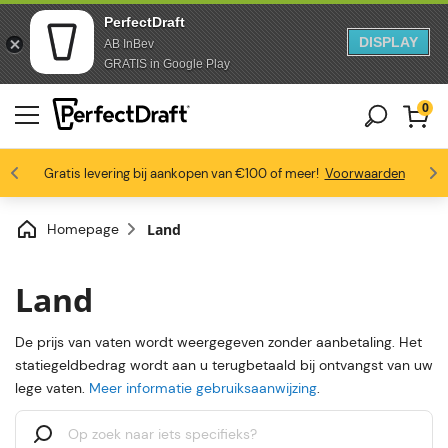
PerfectDraft
DISPLAY
AB InBev
Doorgaan naar artikel
Ga naar voettekst
GRATIS in Google Play
0
4.6/5
Gratis levering bij aankopen van €100 of meer!
Bierliefhebbers zijn dol op ons
Profiteer van -10% vanaf 3 vaten
Voorwaarden
Homepage
Land
Land
De prijs van vaten wordt weergegeven zonder aanbetaling. Het
statiegeldbedrag wordt aan u terugbetaald bij ontvangst van uw
lege vaten.
Meer informatie gebruiksaanwijzing
.