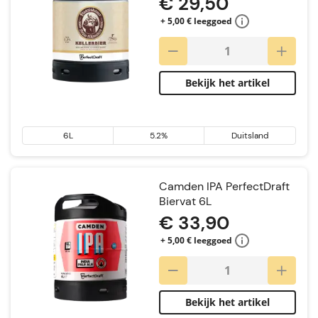
€ 29,50
+ 5,00 € leeggoed
Bekijk het artikel
6L
5.2%
Duitsland
Camden IPA PerfectDraft
Biervat 6L
€ 33,90
+ 5,00 € leeggoed
Bekijk het artikel