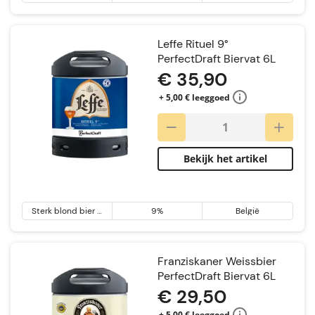
Leffe Rituel 9°
PerfectDraft Biervat 6L
€ 35,90
+ 5,00 € leeggoed
Bekijk het artikel
Sterk blond bier &
9%
België
Tripel
Franziskaner Weissbier
PerfectDraft Biervat 6L
€ 29,50
+ 5,00 € leeggoed