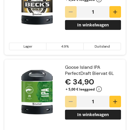
In winkelwagen
Lager
4.9%
Duitsland
Goose Island IPA
PerfectDraft Biervat 6L
€ 34,90
+ 5,00 € leeggoed
In winkelwagen