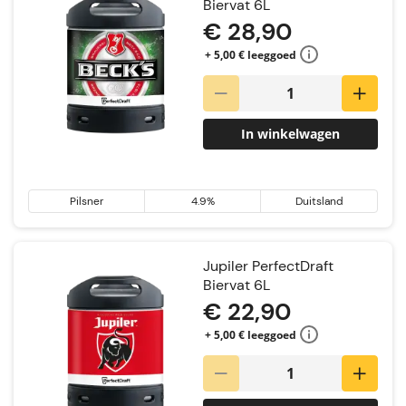
Biervat 6L
€ 28,90
+ 5,00 € leeggoed
In winkelwagen
Pilsner
4.9%
Duitsland
Jupiler PerfectDraft
Biervat 6L
€ 22,90
+ 5,00 € leeggoed