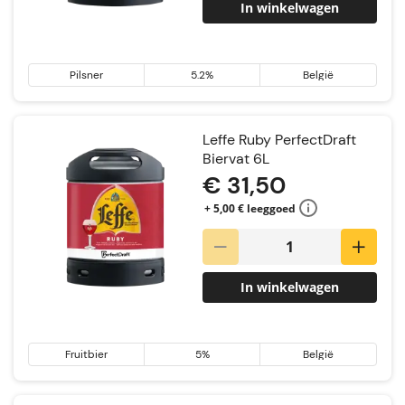
In winkelwagen
Pilsner
5.2%
België
Leffe Ruby PerfectDraft
Biervat 6L
€ 31,50
+ 5,00 € leeggoed
In winkelwagen
Fruitbier
5%
België