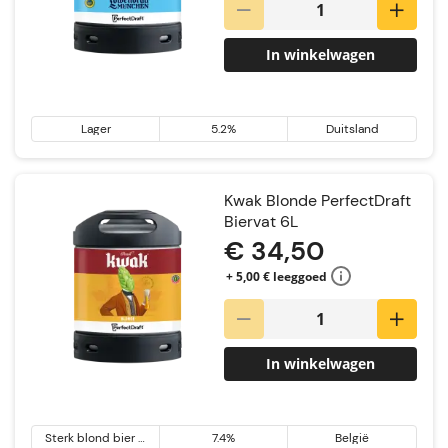
In winkelwagen
Lager
5.2%
Duitsland
Kwak Blonde PerfectDraft
Biervat 6L
€ 34,50
+ 5,00 € leeggoed
In winkelwagen
Sterk blond bier &
7.4%
België