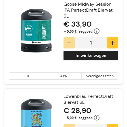
Goose Midway Session
IPA PerfectDraft Biervat
6L
€ 33,90
+ 5,00 € leeggoed
In winkelwagen
IPA
4.1%
Verenigde Staten
Lowenbrau PerfectDraft
Biervat 6L
€ 28,90
+ 5,00 € leeggoed