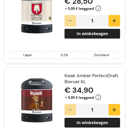
€ 28,50
+ 5,00 € leeggoed
In winkelwagen
Lager
5.2%
Duitsland
Kwak Amber PerfectDraft
Biervat 6L
€ 34,90
+ 5,00 € leeggoed
In winkelwagen