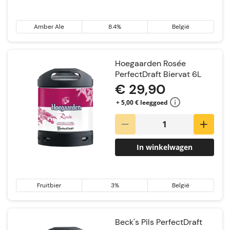
Amber Ale
8.4%
België
Hoegaarden Rosée
PerfectDraft Biervat 6L
€ 29,90
+ 5,00 € leeggoed
In winkelwagen
Fruitbier
3%
België
Beck's Pils PerfectDraft