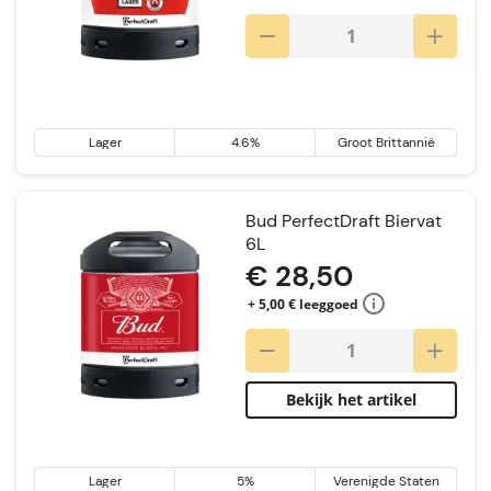
Lager
4.6%
Groot Brittannië
Bud PerfectDraft Biervat
6L
€ 28,50
+ 5,00 € leeggoed
Bekijk het artikel
Lager
5%
Verenigde Staten