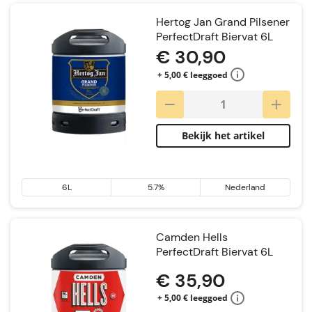
Hertog Jan Grand Pilsener
PerfectDraft Biervat 6L
€ 30,90
+ 5,00 € leeggoed
Bekijk het artikel
6L
5.7%
Nederland
Camden Hells
PerfectDraft Biervat 6L
€ 35,90
+ 5,00 € leeggoed