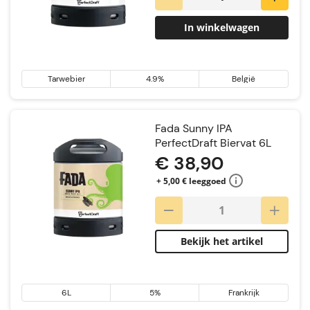
In winkelwagen
Tarwebier
4.9%
België
Fada Sunny IPA
PerfectDraft Biervat 6L
€ 38,90
+ 5,00 € leeggoed
Bekijk het artikel
6L
5%
Frankrijk