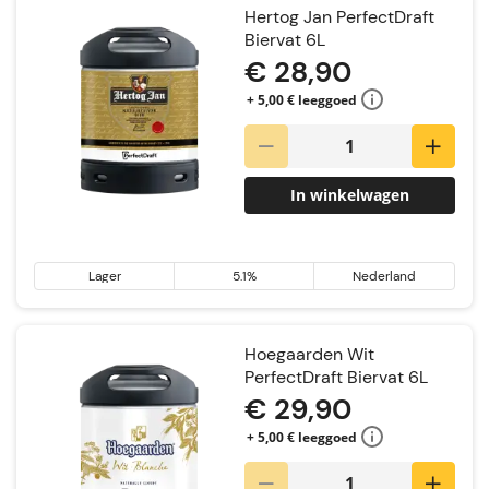
Hertog Jan PerfectDraft
Biervat 6L
€ 28,90
+ 5,00 € leeggoed
In winkelwagen
Lager
5.1%
Nederland
Hoegaarden Wit
PerfectDraft Biervat 6L
€ 29,90
+ 5,00 € leeggoed