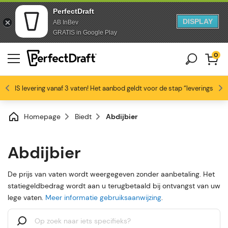
PerfectDraft
DISPLAY
AB InBev
Doorgaan naar artikel
Overslaan naar voettekst
GRATIS in Google Play
0
GRATIS levering vanaf 3 vaten! Het aanbod geldt voor de stap “leveringswijze
Bierliefhebbers zijn dol op ons
Profiteer van -10% vanaf 3 vaten!
Gratis levering
4.6/5
Homepage
Biedt
Abdijbier
Abdijbier
De prijs van vaten wordt weergegeven zonder aanbetaling. Het
statiegeldbedrag wordt aan u terugbetaald bij ontvangst van uw
lege vaten.
Meer informatie gebruiksaanwijzing
.