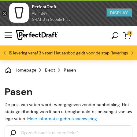
PerfectDraft
DISPLAY
AB InBev
Doorgaan naar artikel
Overslaan naar voettekst
GRATIS in Google Play
0
GRATIS levering vanaf 3 vaten! Het aanbod geldt voor de stap “leveringswijze
Bierliefhebbers zijn dol op ons
Profiteer van -10% vanaf 3 vaten!
Gratis levering
4.6/5
Homepage
Biedt
Pasen
Pasen
De prijs van vaten wordt weergegeven zonder aanbetaling. Het
statiegeldbedrag wordt aan u terugbetaald bij ontvangst van uw
lege vaten.
Meer informatie gebruiksaanwijzing
.