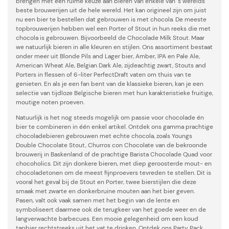
brengen met een ruime keuze aan bieren van enkele van 's werelds
beste brouwerijen uit de hele wereld. Het kan origineel zijn om juist
nu een bier te bestellen dat gebrouwen is met chocola. De meeste
topbrouwerijen hebben wel een Porter of Stout in hun reeks die met
chocola is gebrouwen. Bijvoorbeeld de Chocolade Milk Stout. Maar
we natuurlijk bieren in alle kleuren en stijlen. Ons assortiment bestaat
onder meer uit Blonde Pils and Lager bier, Amber, IPA en Pale Ale,
American Wheat Ale, Belgian Dark Ale, zijdeachtig zwart, Stouts and
Porters in flessen of 6-liter PerfectDraft vaten om thuis van te
genieten. En als je een fan bent van de klassieke bieren, kan je een
selectie van tijdloze Belgische bieren met hun karakteristieke fruitige,
moutige noten proeven.
Natuurlijk is het nog steeds mogelijk om passie voor chocolade én
bier te combineren in één enkel artikel. Ontdek ons gamma prachtige
chocoladebieren gebrouwen met echte chocola, zoals Youngs
Double Chocolate Stout, Churros con Chocolate van de bekroonde
brouwerij in Baskenland of de prachtige Barista Chocolade Quad voor
chocoholics. Dit zijn donkere bieren, met diep geroosterde mout- en
chocoladetonen om de meest fijnproevers tevreden te stellen. Dit is
vooral het geval bij de Stout en Porter, twee bierstijlen die deze
smaak met zwarte en donkerbruine mouten aan het bier geven.
Pasen, valt ook vaak samen met het begin van de lente en
symboliseert daarmee ook de terugkeer van het goede weer en de
langverwachte barbecues. Een mooie gelegenheid om een koud
tapbier rechtstreeks uit het vat te drinken. Ontdek ons Party Pack