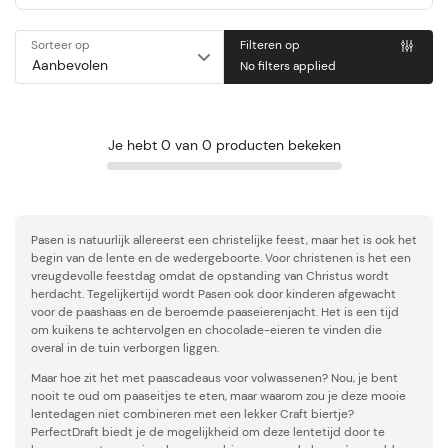
Sorteer op
Filteren op
No filters applied
Je hebt 0 van 0 producten bekeken
Pasen is natuurlijk allereerst een christelijke feest, maar het is ook het
begin van de lente en de wedergeboorte. Voor christenen is het een
vreugdevolle feestdag omdat de opstanding van Christus wordt
herdacht. Tegelijkertijd wordt Pasen ook door kinderen afgewacht
voor de paashaas en de beroemde paaseierenjacht. Het is een tijd
om kuikens te achtervolgen en chocolade-eieren te vinden die
overal in de tuin verborgen liggen.
Maar hoe zit het met paascadeaus voor volwassenen? Nou, je bent
nooit te oud om paaseitjes te eten, maar waarom zou je deze mooie
lentedagen niet combineren met een lekker Craft biertje?
PerfectDraft biedt je de mogelijkheid om deze lentetijd door te