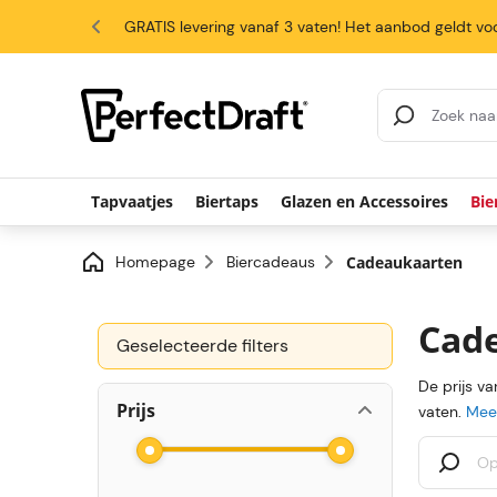
4.6/5
GRATIS levering vanaf 3 vaten! Het aanbod geldt voo
Search Results
Tapvaatjes
Biertaps
Glazen en Accessoires
Bie
Homepage
Biercadeaus
Cadeaukaarten
Cad
Geselecteerde filters
De prijs v
Prijs
vaten.
Meer