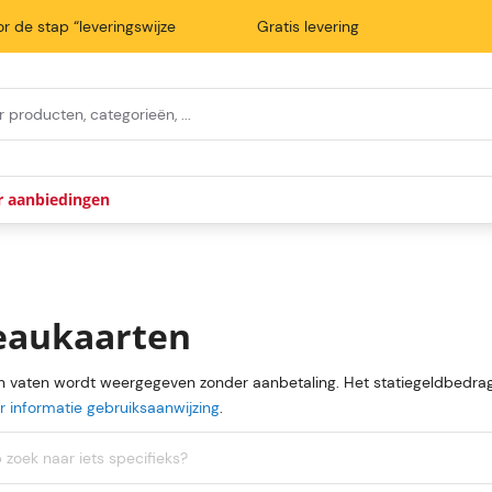
r de stap “leveringswijze
Gratis levering
r aanbiedingen
eaukaarten
an vaten wordt weergegeven zonder aanbetaling. Het statiegeldbedrag
 informatie gebruiksaanwijzing
.