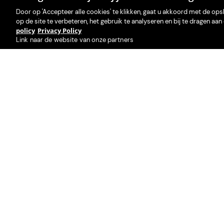
Door op 'Accepteer alle cookies' te klikken, gaat u akkoord met de op
op de site te verbeteren, het gebruik te analyseren en bij te dragen a
policy
Privacy Policy
Link naar de website van onze partners