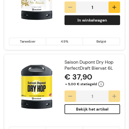
In winkelwagen
Tarwebier
4.9%
België
Saison Dupont Dry Hop
PerfectDraft Biervat 6L
€ 37,90
+ 5,00 € statiegeld
Bekijk het artikel