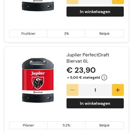
In winkelwagen
Fruitbier
3%
België
Jupiler PerfectDraft
Biervat 6L
€ 23,90
+ 5,00 € statiegeld
In winkelwagen
Pilsner
5.2%
België