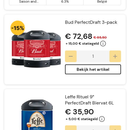
Saison and
6.3%
België
Farmhouse Ale
Bud PerfectDraft 3-pack
€ 72,68
€ 85,50
+ 15,00 € statiegeld
Bekijk het artikel
Leffe Rituel 9°
PerfectDraft Biervat 6L
€ 35,90
+ 5,00 € statiegeld