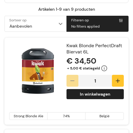
Artikelen 1-9 van
9
producten
Sorteer op
Filteren op
No filters applied
Kwak Blonde PerfectDraft
Biervat 6L
€ 34,50
+ 5,00 € statiegeld
In winkelwagen
Strong Blonde Ale
7.4%
België