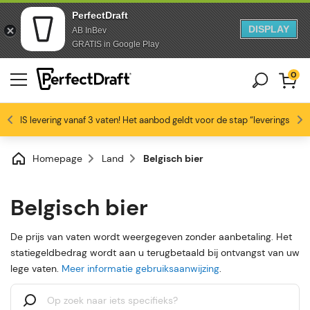
PerfectDraft
DISPLAY
AB InBev
Doorgaan naar artikel
Overslaan naar voettekst
GRATIS in Google Play
0
GRATIS levering vanaf 3 vaten! Het aanbod geldt voor de stap “leveringswijze
Bierliefhebbers zijn dol op ons
Profiteer van -10% vanaf 3 vaten!
Gratis levering
4.6/5
Homepage
Land
Belgisch bier
Belgisch bier
De prijs van vaten wordt weergegeven zonder aanbetaling. Het
statiegeldbedrag wordt aan u terugbetaald bij ontvangst van uw
lege vaten.
Meer informatie gebruiksaanwijzing
.