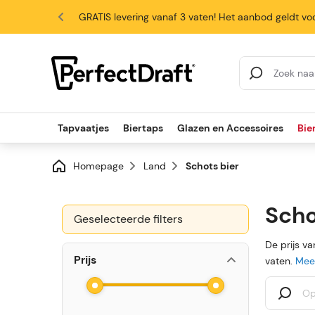
GRATIS levering vanaf 3 vaten! Het aanbod geldt voo
4.6/5
Search Results
Tapvaatjes
Biertaps
Glazen en Accessoires
Bie
Homepage
Land
Schots bier
Scho
Geselecteerde filters
De prijs v
Prijs
vaten.
Meer