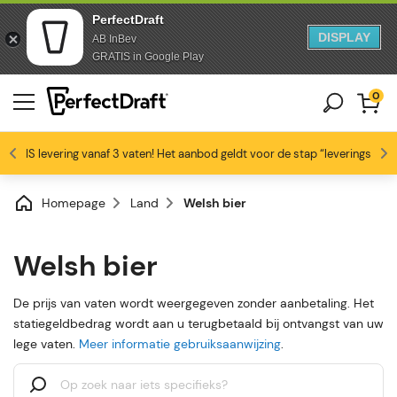
PerfectDraft
DISPLAY
AB InBev
Doorgaan naar artikel
Overslaan naar voettekst
GRATIS in Google Play
0
GRATIS levering vanaf 3 vaten! Het aanbod geldt voor de stap “leveringswijze
Bierliefhebbers zijn dol op ons
Profiteer van -10% vanaf 3 vaten!
Gratis levering
4.6/5
Homepage
Land
Welsh bier
Welsh bier
De prijs van vaten wordt weergegeven zonder aanbetaling. Het
statiegeldbedrag wordt aan u terugbetaald bij ontvangst van uw
lege vaten.
Meer informatie gebruiksaanwijzing
.