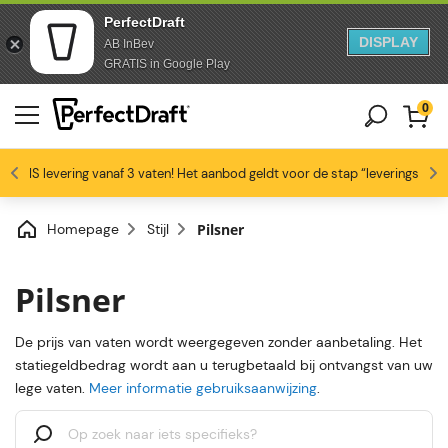
PerfectDraft
DISPLAY
AB InBev
Doorgaan naar artikel
Overslaan naar voettekst
GRATIS in Google Play
0
4.6/5
GRATIS levering vanaf 3 vaten! Het aanbod geldt voor de stap “leveringswijze
Bierliefhebbers zijn dol op ons
Profiteer van -10% vanaf 3 vaten!
Gratis levering
Homepage
Stijl
Pilsner
Pilsner
De prijs van vaten wordt weergegeven zonder aanbetaling. Het
statiegeldbedrag wordt aan u terugbetaald bij ontvangst van uw
lege vaten.
Meer informatie gebruiksaanwijzing
.