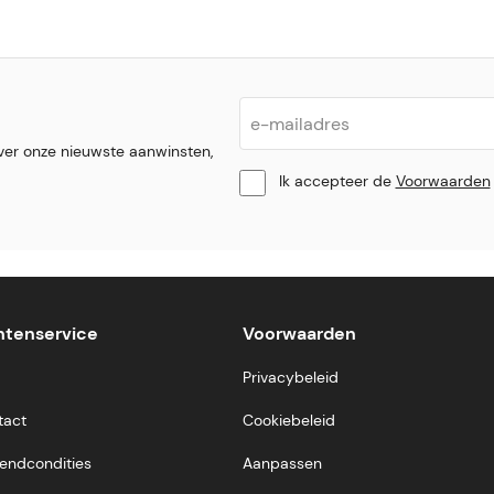
ver onze nieuwste aanwinsten,
Ik accepteer de
Voorwaarden
ntenservice
Voorwaarden
Privacybeleid
tact
Cookiebeleid
endcondities
Aanpassen