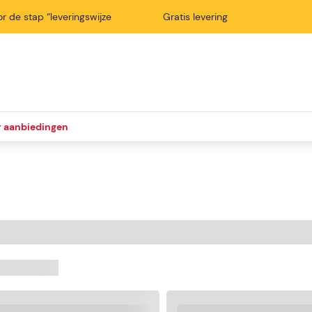
r de stap “leveringswijze
Gratis levering
r aanbiedingen