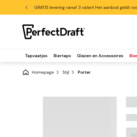
GRATIS levering vanaf 3 vaten! Het aanbod geldt voo
4.6/5
Tapvaatjes
Biertaps
Glazen en Accessoires
Bie
Homepage
Stijl
Porter