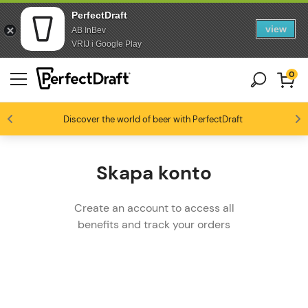
PerfectDraft
view
AB InBev
Skip to content
Skip to footer
VRIJ i Google Play
0
Discover the world of beer with PerfectDraft
Ölentusiaster älskar oss
4.4/5
Skapa konto
Create an account to access all
benefits and track your orders