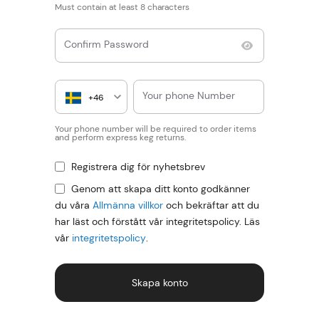
Must contain at least 8 characters
Confirm Password
Your phone Number
+46
Your phone number will be required to order items
and perform express keg returns.
Registrera dig för nyhetsbrev
Genom att skapa ditt konto godkänner
du våra
Allmänna villkor
och bekräftar att du
har läst och förstått vår integritetspolicy. Läs
vår
integritetspolicy
.
Skapa konto