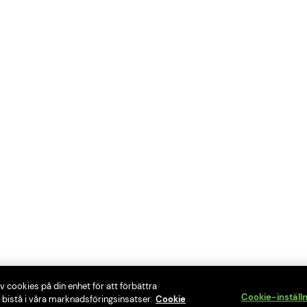
v cookies på din enhet för att förbättra
Cookie-inställ
bistå i våra marknadsföringsinsatser.
Cookie