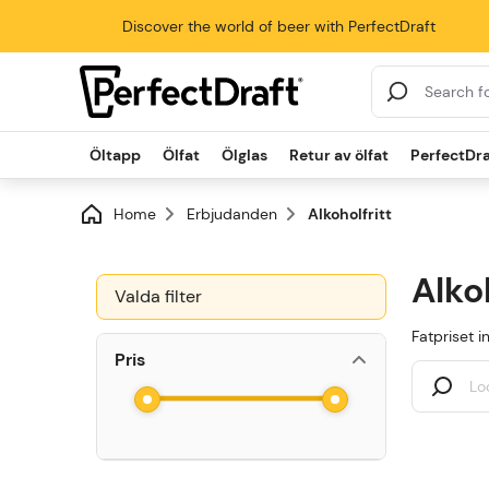
Discover the world of beer with PerfectDraft
Search Results
Öltapp
Ölfat
Ölglas
Retur av ölfat
PerfectDra
Home
Erbjudanden
Alkoholfritt
Alko
Valda filter
Fatpriset i
Pris