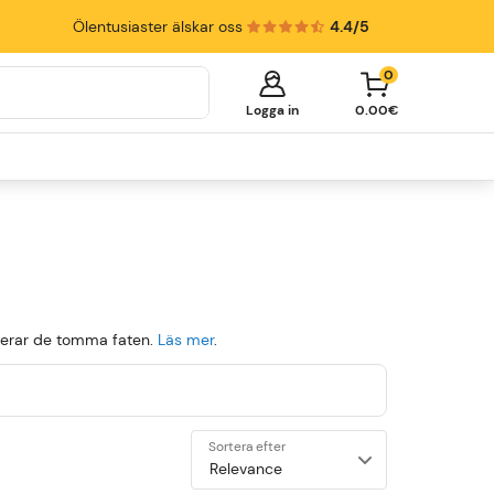
Ölentusiaster älskar oss
4.4/5
0
Logga in
0.00€
Your cart is empty!
It's time to start shopping.
Explore these popular categories and fill
your cart with delicious beer.
Öltapp
Ölfat
Ölglas
urnerar de tomma faten.
Läs mer
.
Sortera efter