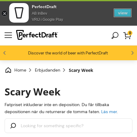
PerfectDraft
view
AB InBev
Skip to content
Skip to footer
VRIJ i Google Play
0
4.4/5
Discover the world of beer with PerfectDraft
Ölentusiaster älskar oss
Home
Erbjudanden
Scary Week
Scary Week
Fatpriset inkluderar inte en deposition. Du får tillbaka
depositionen när du returnerar de tomma faten.
Läs mer
.