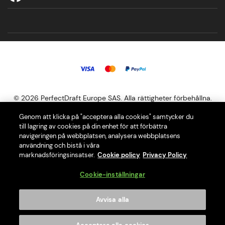
© 2026 PerfectDraft Europe SAS. Alla rättigheter förbehållna.
Genom att klicka på "acceptera alla cookies" samtycker du
Vår PerfectDraft öltapp ger dig den ultimata ölupplevelsen i hemmet
till lagring av cookies på din enhet för att förbättra
navigeringen på webbplatsen, analysera webbplatsens
med ett urval på över 40 olika fat.
användning och bistå i våra
PerfectDraft Europe SAS är medlem i El-Kretsens WEEE
marknadsföringsinsatser.
Cookie policy
Privacy Policy
Compliance-system. Besök El-Kretsens webbplats (https://www.el-
Cookie-inställningar
kretsen.se/ ) för information om hur du gör dig av med ditt
hushållsavfall.
Avvisa alla
Drick ansvarsfullt
Dela inte innehållet på denna webbplats med någon minderårig