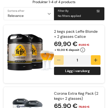
Produkter 1-4 of
4
products
Sortera efter
Filter By
No filters applied
2 kegs pack Leffe Blonde
+ 2 glasses Calice
69,90 €
81,80 €
+ 10,00 € deposit
Lägg i varukorg
Corona Extra Keg Pack (2
kegs+ 2 glasses)
65,90 €
75,80 €