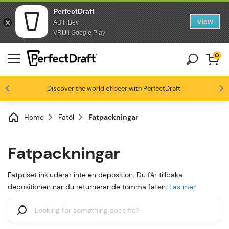
PerfectDraft
view
AB InBev
Skip to content
Skip to footer
VRIJ i Google Play
0
Discover the world of beer with PerfectDraft
Ölentusiaster älskar oss
4.4/5
Home
Fatöl
Fatpackningar
Fatpackningar
Fatpriset inkluderar inte en deposition. Du får tillbaka
depositionen när du returnerar de tomma faten.
Läs mer
.