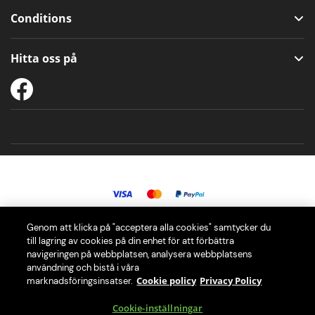
Conditions
Hitta oss på
Genom att klicka på "acceptera alla cookies" samtycker du
© 2026 PerfectDraft Europe SAS. Alla rättigheter förbehållna.
till lagring av cookies på din enhet för att förbättra
navigeringen på webbplatsen, analysera webbplatsens
användning och bistå i våra
Vår PerfectDraft öltapp ger dig den ultimata ölupplevelsen i hemmet
Cookie policy
Privacy Policy
marknadsföringsinsatser.
med ett urval på över 40 olika fat.
Cookie-inställningar
PerfectDraft Europe SAS är medlem i El-Kretsens WEEE