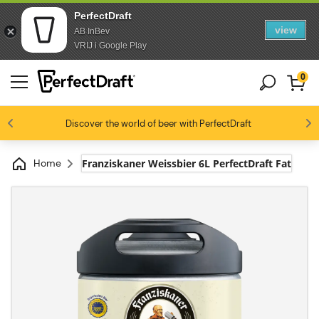
PerfectDraft
view
AB InBev
Skip to content
Skip to footer
VRIJ i Google Play
0
4.4/5
Discover the world of beer with PerfectDraft
Ölentusiaster älskar oss
Home
Franziskaner Weissbier 6L PerfectDraft Fat