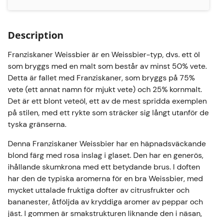
med peppriga toner följt av en smak av
kryddnejlika och inslag av vanilj.
Sammantaget är Franziskaner ett exceptionellt öl,
Description
extremt uppfriskande och ett riktmärke inom
Franziskaner Weissbier är en Weissbier-typ, dvs. ett öl
veteölsstilen. Veteöl kan ha många liknande namn,
som bryggs med en malt som består av minst 50% vete.
t.ex. Weizen, Hefeweizen, Weissbier, Kristalweiss
Detta är fallet med Franziskaner, som bryggs på 75%
osv.
vete (ett annat namn för mjukt vete) och 25% kornmalt.
SMAKRÅD
Det är ett blont veteöl, ett av de mest spridda exemplen
För att få ut så mycket som möjligt av den bör
på stilen, med ett rykte som sträcker sig långt utanför de
den avnjutas kyld, vid en temperatur på ca 6°C, i
tyska gränserna.
sitt glas.
Denna Franziskaner Weissbier har en häpnadsväckande
Franziskaner Weissbier är ett veteöl och passar
blond färg med rosa inslag i glaset. Den har en generös,
därför mycket bra till festliga rätter som ostron,
ihållande skumkrona med ett betydande brus. I doften
kaviar eller rökt lax. Överlag kan du kombinera det
har den de typiska aromerna för en bra Weissbier, med
med alla typer av fisk och skaldjur. Dess krämiga,
mycket uttalade fruktiga dofter av citrusfrukter och
bananester, åtföljda av kryddiga aromer av peppar och
lena konsistens och lätt syrliga smak kompletterar
jäst. I gommen är smakstrukturen liknande den i näsan,
den subtila smaken hos en tallrik sushi eller en