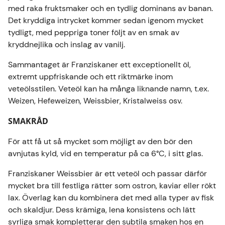
med raka fruktsmaker och en tydlig dominans av banan.
skål med friterade musslor utan att överväldiga
Det kryddiga intrycket kommer sedan igenom mycket
den.
tydligt, med peppriga toner följt av en smak av
KOMPATIBILITET
kryddnejlika och inslag av vanilj.
Endast ölfat kompatibel med
PerfectDraft Pro
Sammantaget är Franziskaner ett exceptionellt öl,
eller
PerfectDraft Philips
Ölpump.
extremt uppfriskande och ett riktmärke inom
För varje 3 tomma tunnor som returneras får du
veteölsstilen. Veteöl kan ha många liknande namn, t.ex.
15 € i lojalitetspoäng
Weizen, Hefeweizen, Weissbier, Kristalweiss osv.
Information om återföring av fat
SMAKRÅD
Ta reda på hur du returnerar dina tomma fat.
För att få ut så mycket som möjligt av den bör den
avnjutas kyld, vid en temperatur på ca 6°C, i sitt glas.
Franziskaner Weissbier är ett veteöl och passar därför
mycket bra till festliga rätter som ostron, kaviar eller rökt
lax. Överlag kan du kombinera det med alla typer av fisk
och skaldjur. Dess krämiga, lena konsistens och lätt
syrliga smak kompletterar den subtila smaken hos en