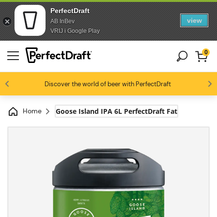
PerfectDraft
view
AB InBev
Skip to content
Skip to footer
VRIJ i Google Play
0
4.4/5
Discover the world of beer with PerfectDraft
Ölentusiaster älskar oss
Home
Goose Island IPA 6L PerfectDraft Fat