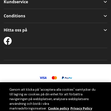
Kundservice
Conditions
Hitta oss på
Genom att klicka på "acceptera alla cookies" samtycker du
© 2026 PerfectDraft Europe SAS. Alla rättigheter förbehållna.
till lagring av cookies på din enhet för att förbättra
navigeringen på webbplatsen, analysera webbplatsens
användning och bistå i våra
Vår PerfectDraft öltapp ger dig den ultimata ölupplevelsen i hemmet
Cookie policy
Privacy Policy
marknadsföringsinsatser.