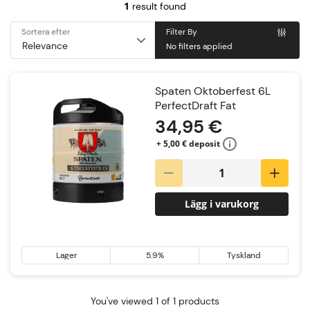
1
result found
Sortera efter
Filter By
No filters applied
Spaten Oktoberfest 6L
PerfectDraft Fat
34,95 €
+ 5,00 € deposit
Lägg i varukorg
Lager
5.9%
Tyskland
You've viewed 1 of 1 products