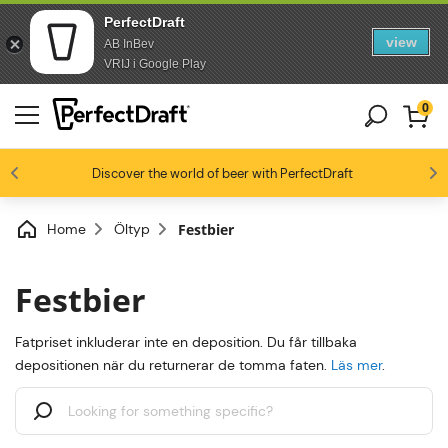
PerfectDraft
view
AB InBev
Skip to content
Skip to footer
VRIJ i Google Play
0
4.4/5
Discover the world of beer with PerfectDraft
Ölentusiaster älskar oss
Home
Öltyp
Festbier
Festbier
Fatpriset inkluderar inte en deposition. Du får tillbaka
depositionen när du returnerar de tomma faten.
Läs mer
.