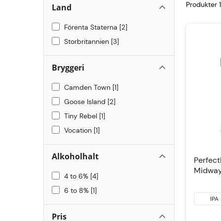
Produkter 
Land
Förenta Staterna
2
Storbritannien
3
Bryggeri
Camden Town
1
Goose Island
2
Tiny Rebel
1
Vocation
1
Alkoholhalt
Perfect
Midway
4 to 6%
4
6 to 8%
1
IPA
Pris