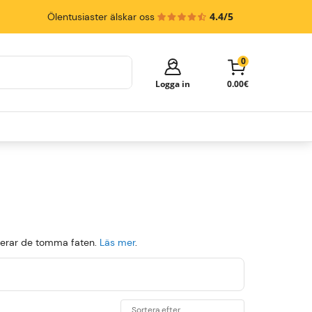
4.4/5
Ölentusiaster älskar oss
0
Logga in
0.00€
Your cart is empty!
It's time to start shopping.
Explore these popular categories and fill
your cart with delicious beer.
Öltapp
Ölfat
Ölglas
urnerar de tomma faten.
Läs mer
.
Sortera efter