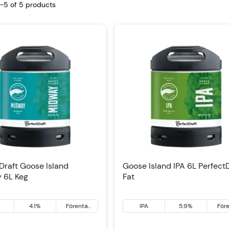
1-5 of
5
products
Draft Goose Island
Goose Island IPA 6L Perfect
 6L Keg
Fat
4.1%
Förenta
IPA
5.9%
För
Staterna
Stat