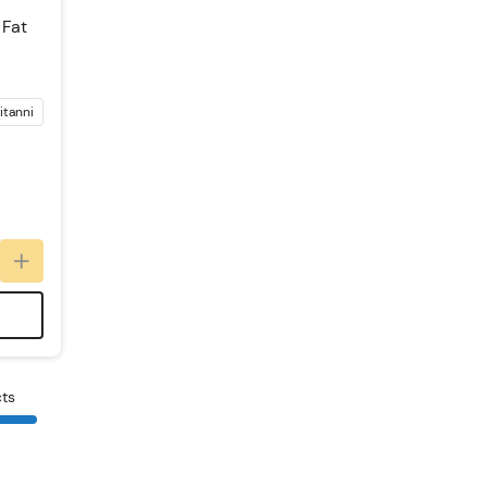
 Fat
itannien
cts