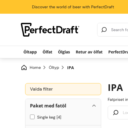
Discover the world of beer with PerfectDraft
Search Results
Öltapp
Ölfat
Ölglas
Retur av ölfat
PerfectDr
Home
Öltyp
IPA
IPA
Valda filter
Fatpriset i
Paket med fatöl
Single keg
4