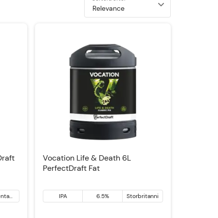
Draft
Vocation Life & Death 6L
PerfectDraft Fat
enta
IPA
6.5%
Storbritannien
erna