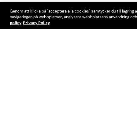
Genom att klicka på "acceptera alla cookies" samtycker du till lagring a
navigeringen på webbplatsen, analysera webbplatsens användning och 
policy
Privacy Policy