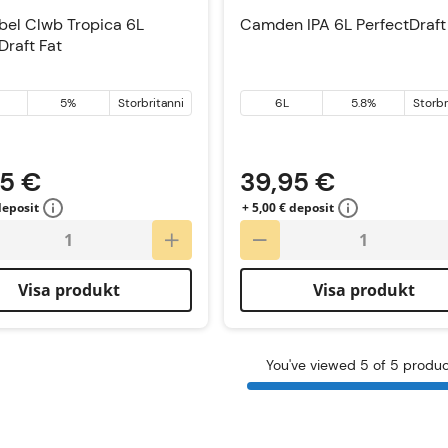
bel Clwb Tropica 6L
Camden IPA 6L PerfectDraft
Draft Fat
5%
Storbritannien
6L
5.8%
Storbr
95 €
39,95 €
deposit
+ 5,00 € deposit
Visa produkt
Visa produkt
You've viewed 5 of 5 produ