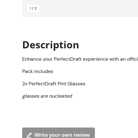
1 / 2
Description
Enhance your PerfectDraft experience with an officia
Pack includes
2x PerfectDraft Pint Glasses
glasses are nucleated
Write your own review