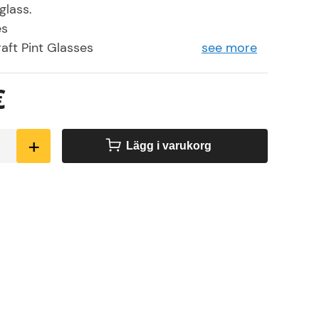
glass.
es
aft Pint Glasses
see more
 nucleated
€
+
Lägg i varukorg