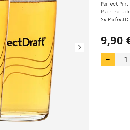
Perfect Pint 
Pack includ
2x PerfectDr
glasses are
9,90 
-