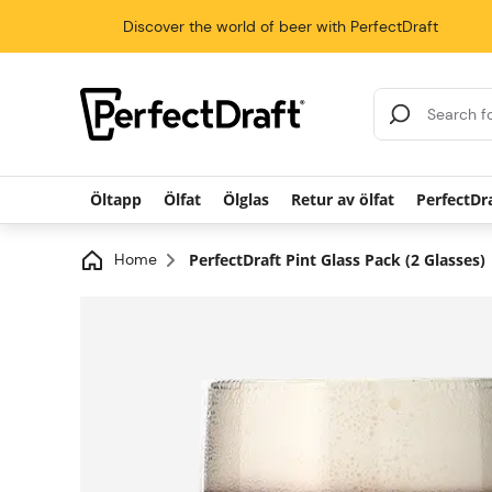
Discover the world of beer with PerfectDraft
Search Results
Öltapp
Ölfat
Ölglas
Retur av ölfat
PerfectDr
Home
PerfectDraft Pint Glass Pack (2 Glasses)