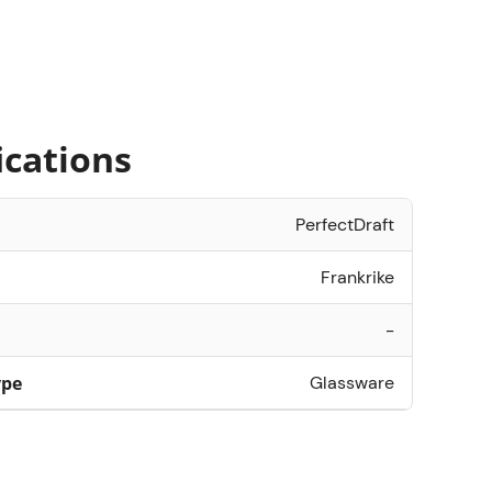
ications
PerfectDraft
Frankrike
-
ype
Glassware