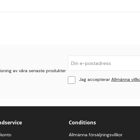
isning av våra senaste produkter
Jag accepterar
Allmänna villk
dservice
Conditions
 konto
Allmänna försäljningsvillkor