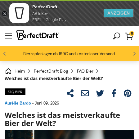
PerfectDraft
ANZEIGEN
AB InBev
Zum Inhalt springen
Zur Fußzeile springen
FREI in Google Play
0
4.6/5
Bierzapfanlagen ab 199€ und kostenloser Versand
Bierbegeisterte lieben uns
-15% ab 3 Fässen, -20% ab 6 Fässern
Bis zu -20% auf ausgewählte Packs
Heim
PerfectDraft Blog
FAQ Bier
Welches ist das meistverkaufte Bier der Welt?
FAQ BIER
Aurélie Bardo
-
Juni 09, 2026
Welches ist das meistverkaufte
Bier der Welt?