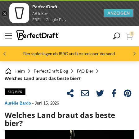
PerfectDraft
ANZEIGEN
AB InBev
Zum Inhalt springen
Zur Fußzeile springen
FREI in Google Play
0
4.6/5
Bierzapfanlagen ab 199€ und kostenloser Versand
Bierbegeisterte lieben uns
-15% ab 3 Fässen, -20% ab 6 Fässern
Bis zu -20% auf ausgewählte Packs
Heim
PerfectDraft Blog
FAQ Bier
Welches Land braut das beste bier?
FAQ BIER
Aurélie Bardo
-
Juni 15, 2026
Welches Land braut das beste
bier?