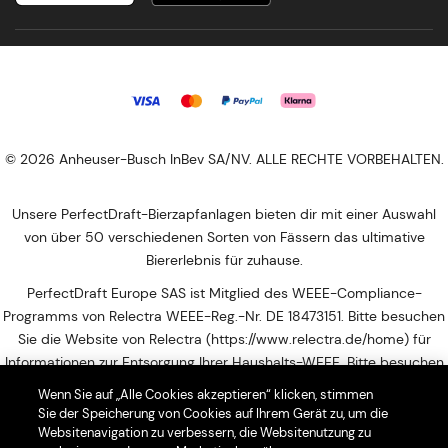
© 2026 Anheuser-Busch InBev SA/NV. ALLE RECHTE VORBEHALTEN.
Unsere PerfectDraft-Bierzapfanlagen bieten dir mit einer Auswahl
von über 50 verschiedenen Sorten von Fässern das ultimative
Biererlebnis für zuhause.
PerfectDraft Europe SAS ist Mitglied des WEEE-Compliance-
Programms von Relectra WEEE-Reg.-Nr. DE 18473151. Bitte besuchen
Sie die Website von Relectra (https://www.relectra.de/home) für
Informationen zur Entsorgung Ihrer Haushalts-WEEE. Bitte besuchen
Sie diese Website, um die nächstgelegene Abgabestelle für Ihren
Wenn Sie auf „Alle Cookies akzeptieren“ klicken, stimmen
Elektroschrott zu finden: https://entsorgungsstellen.e-schrott-
Sie der Speicherung von Cookies auf Ihrem Gerät zu, um die
entsorgen.org
Websitenavigation zu verbessern, die Websitenutzung zu