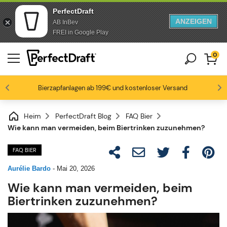
PerfectDraft
ANZEIGEN
AB InBev
Zum Inhalt springen
Zur Fußzeile springen
FREI in Google Play
0
Bierzapfanlagen ab 199€ und kostenloser Versand
Bierbegeisterte lieben uns
-15% ab 3 Fässen, -20% ab 6 Fässern
Bis zu -20% auf ausgewählte Packs
4.6/5
Heim
PerfectDraft Blog
FAQ Bier
Wie kann man vermeiden, beim Biertrinken zuzunehmen?
FAQ BIER
Aurélie Bardo
-
Mai 20, 2026
Wie kann man vermeiden, beim
Biertrinken zuzunehmen?