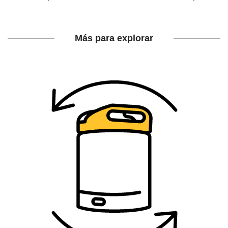
Hub
de
Más para explorar
devolución
barriles