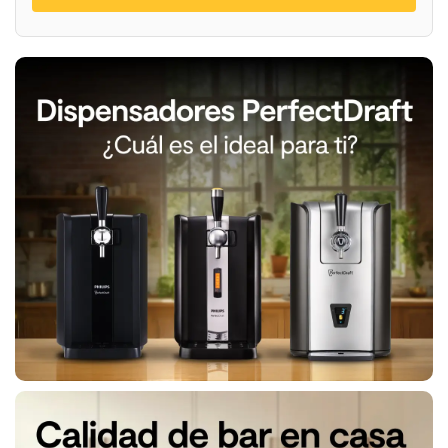
PerfectDraft
Compra
tu pack
ahora