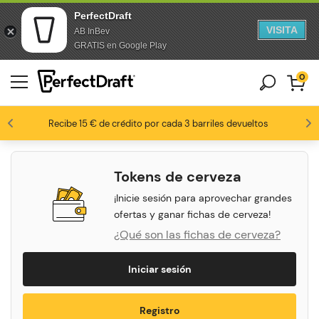
PerfectDraft
VISITA
AB InBev
saltar al contenido
Saltar al pie de página
GRATIS en Google Play
0
Los fanáticos de la cerveza nos aman
Recibe 15 € de crédito por cada 3 barriles devueltos
8,8 / 10
Tokens de cerveza
¡Inicie sesión para aprovechar grandes
ofertas y ganar fichas de cerveza!
¿Qué son las fichas de cerveza?
Iniciar sesión
Encuentra
Registro
tu