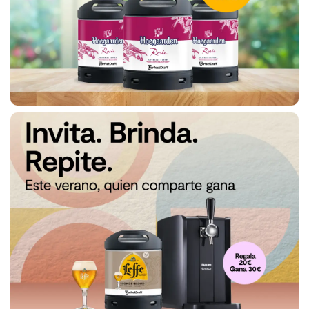
Gana
30 €
Devuelve
y gana 5