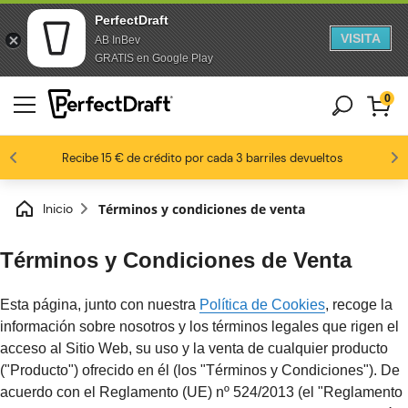
PerfectDraft
VISITA
AB InBev
saltar al contenido
Saltar al pie de página
GRATIS en Google Play
0
8,8 / 10
Los fanáticos de la cerveza nos aman
Recibe 15 € de crédito por cada 3 barriles devueltos
Inicio
Términos y condiciones de venta
Términos y Condiciones de Venta
Esta página, junto con nuestra
Política de Cookies
, recoge la
información sobre nosotros y los términos legales que rigen el
acceso al Sitio Web, su uso y la venta de cualquier producto
("Producto") ofrecido en él (los "Términos y Condiciones"). De
acuerdo con el Reglamento (UE) nº 524/2013 (el "Reglamento