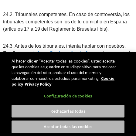
24.2. Tribunales competentes. En caso de controversia, los
tribunales competentes son los de tu domicilio en España
(artículos 17 a 19 del Reglamento Bruselas I bis).
24.3. Antes de los tribunales, intenta hablar con nosotros.
Escríbenos a
help-es@help.perfectdraft.com
y haremos todo
lo posible por resolverlo amistosamente.
Al hacer clic en “Aceptar todas las cookies”, usted acepta
que las cookies se guarden en su dispositivo para mejorar
la navegación del sitio, analizar el uso del mismo, y
24.4. Si no llegamos a una solución, tienes varias
Cookie
colaborar con nuestros estudios para marketing.
policy
Privacy Policy
alternativas:
Configuración de cookies
Plataforma europea de resolución de litigios en
línea (ODR):
https://ec.europa.eu/consumers/odr/
Rechazarlas todas
(Reglamento UE 524/2013).
Sistema Arbitral de Consumo (RD 231/2008):
Aceptar todas las cookies
puedes acudir a la Junta Arbitral de Consumo de tu