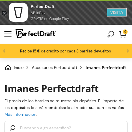
PerfectDraft
VISITA
AB InBev
saltar al contenido
Saltar al pie de página
GRATIS en Google Play
0
8,8 / 10
Los fanáticos de la cerveza nos aman
Recibe 15 € de crédito por cada 3 barriles devueltos
Inicio
Accesorios Perfectdraft
Imanes Perfectdraft
Imanes Perfectdraft
El precio de los barriles se muestra sin depósito. El importe de
los depósitos le será reembolsado al recibir sus barriles vacíos.
Más información
.