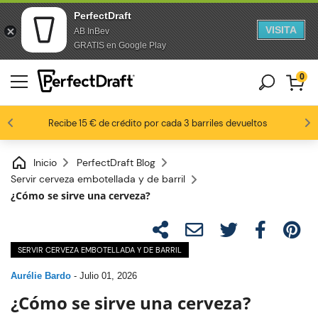
PerfectDraft
VISITA
AB InBev
saltar al contenido
Saltar al pie de página
GRATIS en Google Play
0
8,8 / 10
Los fanáticos de la cerveza nos aman
Recibe 15 € de crédito por cada 3 barriles devueltos
Inicio
PerfectDraft Blog
Servir cerveza embotellada y de barril
¿Cómo se sirve una cerveza?
SERVIR CERVEZA EMBOTELLADA Y DE BARRIL
Aurélie Bardo
-
Julio 01, 2026
¿Cómo se sirve una cerveza?