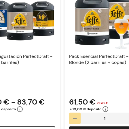
gustación PerfectDraft -
Pack Esencial PerfectDraft -
 barriles)
Blonde (2 barriles + copas)
0 € - 83,70 €
61,50 €
71,70 €
€ depósito
+ 10,00 € depósito