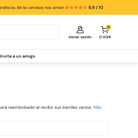
anáticos de la cerveza nos aman
8,8 / 10
0
Iniciar sesión
0.00€
Invita a un amigo
¡Tu carrito está vacío!
Es hora de empezar a comprar.
Explora estas categorías populares y llena
tu carrito con descuentos.
Qué dispensador elegir
Barriles
Packs dispensadores
será reembolsado al recibir sus barriles vacíos.
Más