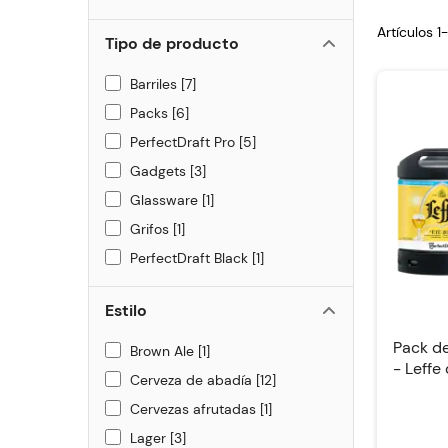
Artículos 1
Tipo de producto
Barriles
7
Packs
6
PerfectDraft Pro
5
Gadgets
3
Glassware
1
Grifos
1
PerfectDraft Black
1
Estilo
Pack d
Brown Ale
1
- Leffe
Cerveza de abadía
12
Cervezas afrutadas
1
Lager
3