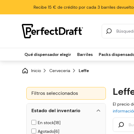
Recibe 15 € de crédito por cada 3 barriles devuelto
Resultados de la 
Qué dispensador elegir
Barriles
Packs dispensad
Inicio
Cerveceria
Leffe
Leff
Filtros seleccionados
El precio d
Estado del inventario
informació
En stock
18
Agotado
6