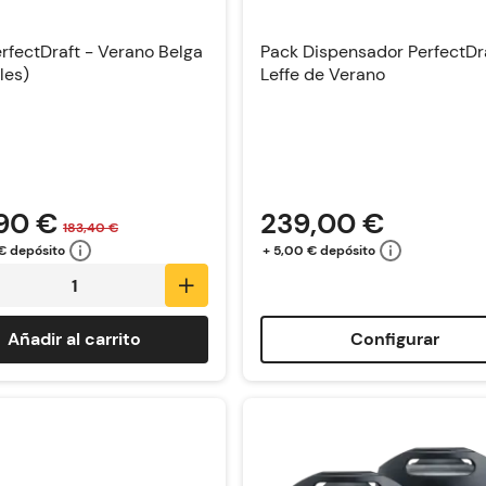
rfectDraft - Verano Belga
Pack Dispensador PerfectDra
les)
Leffe de Verano
90 €
239,00 €
183,40 €
€ depósito
+ 5,00 € depósito
Añadir al carrito
Configurar