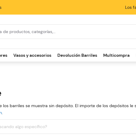
s
Los f
búsqueda
ores
Vasos y accesorios
Devolución Barriles
Multicompra
e
e los barriles se muestra sin depósito. El importe de los depósitos le 
n
.