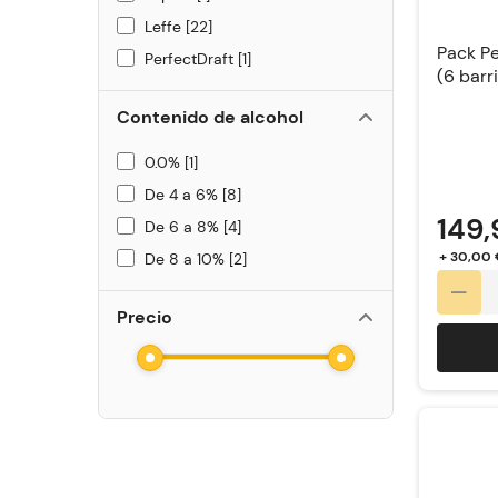
Leffe
22
Pack Pe
PerfectDraft
1
(6 barri
Contenido de alcohol
0.0%
1
De 4 a 6%
8
149,
De 6 a 8%
4
+ 30,00 
De 8 a 10%
2
Precio