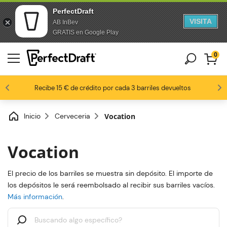
PerfectDraft
VISITA
AB InBev
saltar al contenido
Saltar al pie de página
GRATIS en Google Play
0
8,8 / 10
Los fanáticos de la cerveza nos aman
Recibe 15 € de crédito por cada 3 barriles devueltos
Inicio
Cerveceria
Vocation
Vocation
El precio de los barriles se muestra sin depósito. El importe de
los depósitos le será reembolsado al recibir sus barriles vacíos.
Más información
.