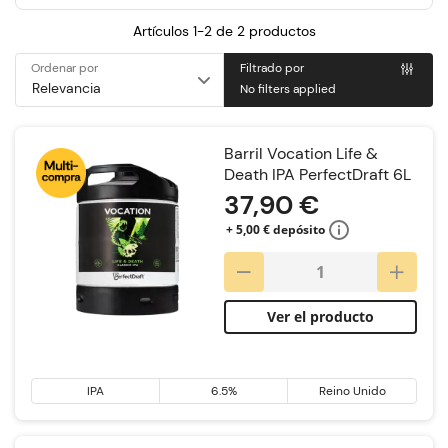
Artículos 1-2 de
2
productos
Ordenar por
Filtrado por
No filters applied
Barril Vocation Life &
Death IPA PerfectDraft 6L
37,90 €
+ 5,00 € depósito
Ver el producto
IPA
6.5%
Reino Unido