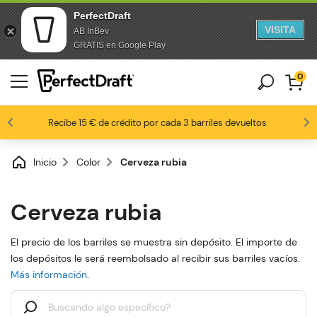
PerfectDraft
VISITA
AB InBev
saltar al contenido
Saltar al pie de página
GRATIS en Google Play
0
Los fanáticos de la cerveza nos aman
Recibe 15 € de crédito por cada 3 barriles devueltos
8,8 / 10
Inicio
Color
Cerveza rubia
Cerveza rubia
El precio de los barriles se muestra sin depósito. El importe de
los depósitos le será reembolsado al recibir sus barriles vacíos.
Más información
.