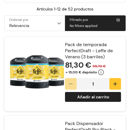
Artículos 1-12 de
52
productos
Ordenar por
Filtrado por
No filters applied
Pack de temporada
PerfectDraft - Leffe de
Verano (3 barriles)
81,30 €
95,70 €
+ 15,00 € depósito
Añadir al carrito
Pack Dispensador
PerfectDraft Pro Black -