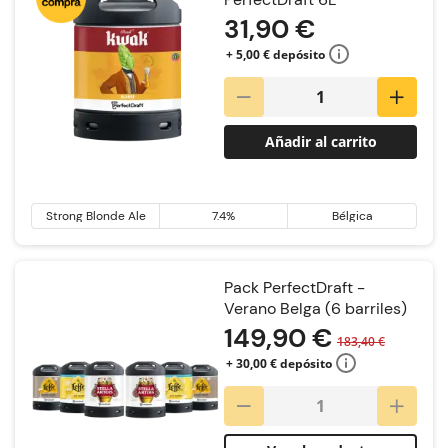
31,90 €
+ 5,00 € depósito
Añadir al carrito
Strong Blonde Ale
7.4%
Bélgica
Pack PerfectDraft -
Verano Belga (6 barriles)
149,90 €
183,40 €
+ 30,00 € depósito