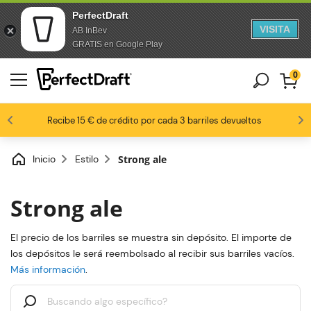
PerfectDraft
VISITA
AB InBev
saltar al contenido
Saltar al pie de página
GRATIS en Google Play
0
8,8 / 10
Los fanáticos de la cerveza nos aman
Recibe 15 € de crédito por cada 3 barriles devueltos
Inicio
Estilo
Strong ale
Strong ale
El precio de los barriles se muestra sin depósito. El importe de
los depósitos le será reembolsado al recibir sus barriles vacíos.
Más información
.