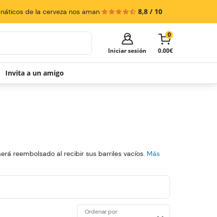
8,8 / 10
anáticos de la cerveza nos aman
0
Iniciar sesión
0.00€
Invita a un amigo
¡Tu carrito está vacío!
Es hora de empezar a comprar.
Explora estas categorías populares y llena
tu carrito con descuentos.
Qué dispensador elegir
Barriles
Packs dispensadores
será reembolsado al recibir sus barriles vacíos.
Más