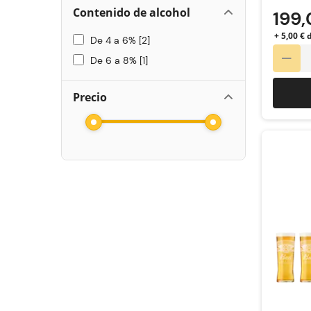
Contenido de alcohol
199,
+ 5,00 € 
De 4 a 6%
2
De 6 a 8%
1
Precio