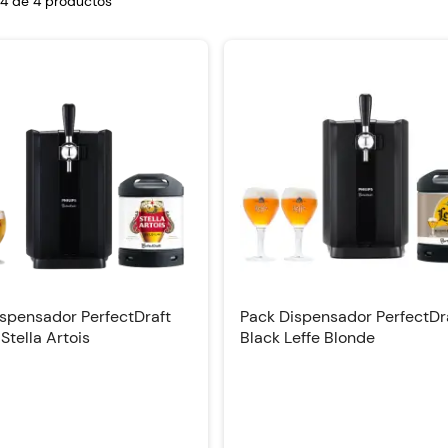
1-4 de
4
productos
spensador PerfectDraft
Pack Dispensador PerfectDr
 Stella Artois
Black Leffe Blonde