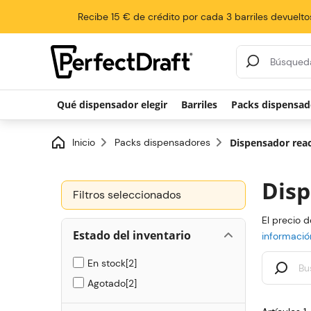
Recibe 15 € de crédito por cada 3 barriles devuelto
Resultados de la
Qué dispensador elegir
Barriles
Packs dispensad
Inicio
Packs dispensadores
Dispensador rea
Disp
Filtros seleccionados
El precio d
Estado del inventario
informació
En stock
2
Agotado
2