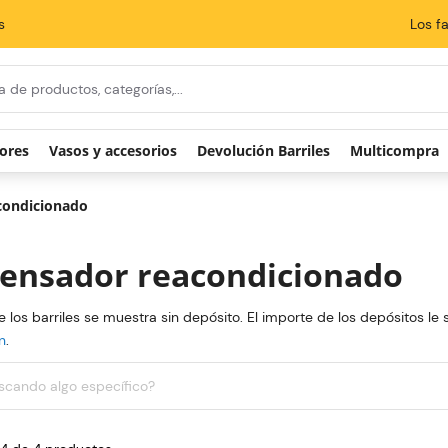
s
Los f
 búsqueda
ores
Vasos y accesorios
Devolución Barriles
Multicompra
condicionado
ensador reacondicionado
e los barriles se muestra sin depósito. El importe de los depósitos le 
n
.