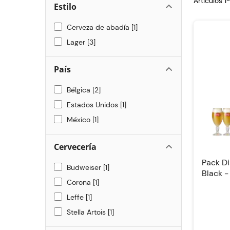
Artículos 
Estilo
Cerveza de abadía
1
Lager
3
País
Bélgica
2
Estados Unidos
1
México
1
Cervecería
Pack Di
Budweiser
1
Black -
Corona
1
Leffe
1
Stella Artois
1