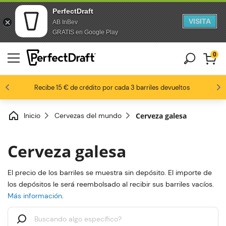
PerfectDraft
VISITA
AB InBev
saltar al contenido
Saltar al pie de página
GRATIS en Google Play
0
8,8 / 10
Los fanáticos de la cerveza nos aman
Recibe 15 € de crédito por cada 3 barriles devueltos
Inicio
Cervezas del mundo
Cerveza galesa
Cerveza galesa
El precio de los barriles se muestra sin depósito. El importe de
los depósitos le será reembolsado al recibir sus barriles vacíos.
Más información
.