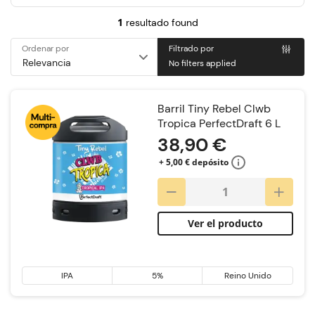
1
resultado found
Ordenar por
Filtrado por
No filters applied
Barril Tiny Rebel Clwb
Tropica PerfectDraft 6 L
38,90 €
+ 5,00 € depósito
Ver el producto
IPA
5%
Reino Unido