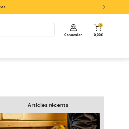
ires
0
Connexion
0,00€
Votre panier est vide!
Il est temps de commencer à faire
des achats.
Explorez ces catégories populaires et
remplissez votre panier d'économies.
Fûts
Tireuses
Verres et Accessoires
Articles récents