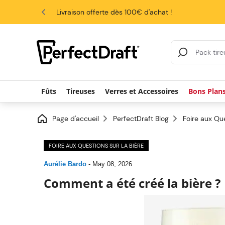
4.6/5
Livraison offerte dès 100€ d'achat !
Search Results
Fûts
Tireuses
Verres et Accessoires
Bons Plan
Page d'accueil
PerfectDraft Blog
Foire aux Que
FOIRE AUX QUESTIONS SUR LA BIÈRE
Aurélie Bardo
-
May 08, 2026
Comment a été créé la bière ?