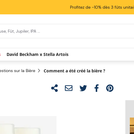
Profitez de -10% dès 3 fûts unita
s
David Beckham x Stella Artois
stions sur la Bière
Comment a été créé la bière ?